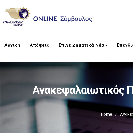
Αρχική
Απόψεις
Επιχειρηματικά Νέα
Επενδυ
Ανακεφαλαιωτικός Π
Home
/
Ανακε