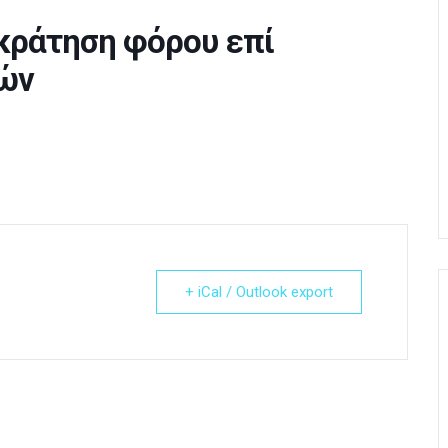
κράτηση φόρου επί
ών
+ iCal / Outlook export