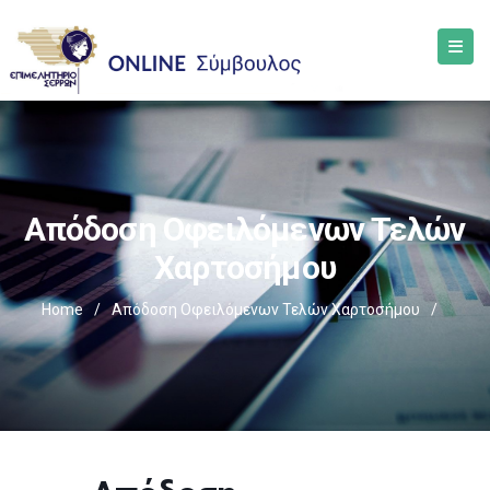
Απόδοση Οφειλόμενων Τελών
Χαρτοσήμου
Home
/
Απόδοση Οφειλόμενων Τελών Χαρτοσήμου
/