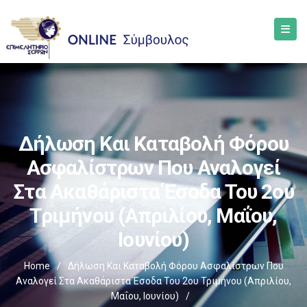
Δήλωση Και Καταβολή Φόρου
Ασφαλίστρων Που Αναλογεί
Στα Ακαθάριστα Έσοδα Του 2ου
Τριμήνου (Απριλίου, Μαΐου,
Ιουνίου)
Home
/
Δήλωση Και Καταβολή Φόρου Ασφαλίστρων Που
Αναλογεί Στα Ακαθάριστα Έσοδα Του 2ου Τριμήνου (Απριλίου,
Μαΐου, Ιουνίου)
/