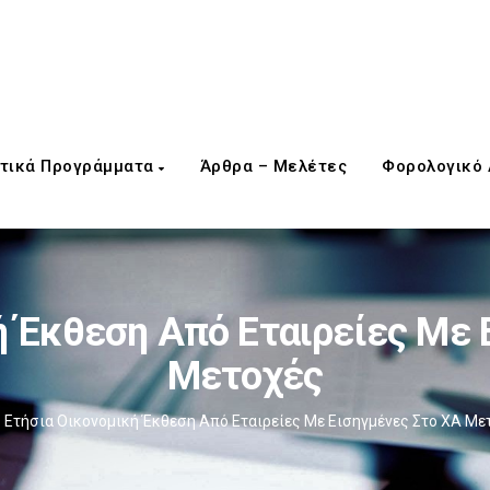
τικά Προγράμματα
Άρθρα – Μελέτες
Φορολογικό
ή Έκθεση Από Εταιρείες Με 
Μετοχές
Ετήσια Οικονομική Έκθεση Από Εταιρείες Με Εισηγμένες Στο ΧΑ Με