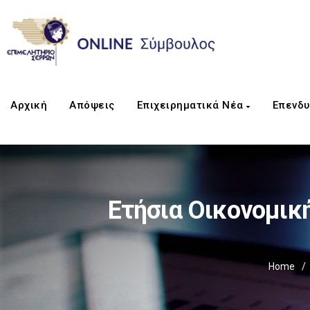
Αρχική
Απόψεις
Επιχειρηματικά Νέα
Επενδυ
Ετήσια Οικονομικ
Home
/