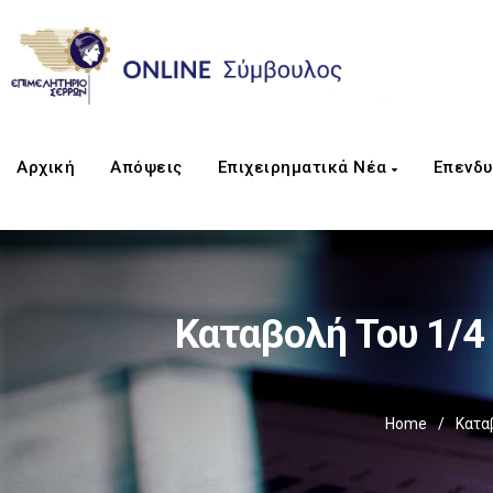
Αρχική
Απόψεις
Επιχειρηματικά Νέα
Επενδυ
Καταβολή Του 1/4
Home
/
Κατα