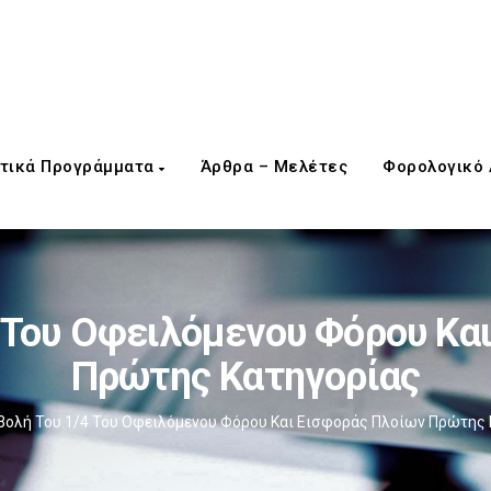
τικά Προγράμματα
Άρθρα – Μελέτες
Φορολογικό
 Του Οφειλόμενου Φόρου Κα
Πρώτης Κατηγορίας
βολή Του 1/4 Του Οφειλόμενου Φόρου Και Εισφοράς Πλοίων Πρώτης 