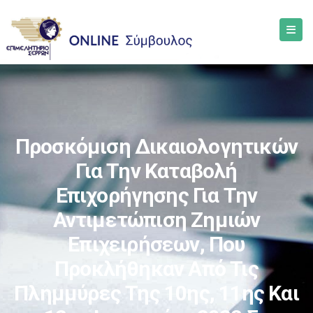
Προσκόμιση Δικαιολογητικών
Για Την Καταβολή
Επιχορήγησης Για Την
Αντιμετώπιση Ζημιών
Επιχειρήσεων, Που
Προκλήθηκαν Από Τις
Πλημμύρες Της 10ης, 11ης Και