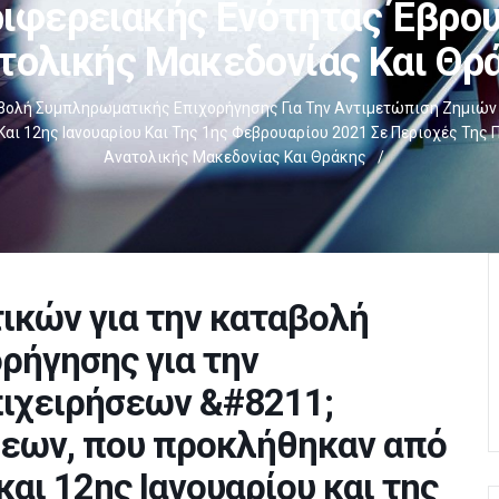
ριφερειακής Ενότητας Έβρου
τολικής Μακεδονίας Και Θρ
αβολή Συμπληρωματικής Επιχορήγησης Για Την Αντιμετώπιση Ζημιώ
αι 12ης Ιανουαρίου Και Της 1ης Φεβρουαρίου 2021 Σε Περιοχές Της
Ανατολικής Μακεδονίας Και Θράκης
/
ικών για την καταβολή
ρήγησης για την
πιχειρήσεων &#8211;
εων, που προκλήθηκαν από
και 12ης Ιανουαρίου και της