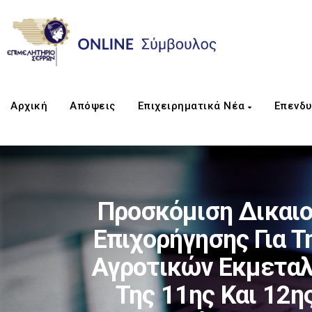
Αρχική
Απόψεις
Επιχειρηματικά Νέα
Επενδυ
Προσκόμιση Δικαιο
Επιχορήγησης Για 
Αγροτικών Εκμεταλ
Της 11ης Και 12η