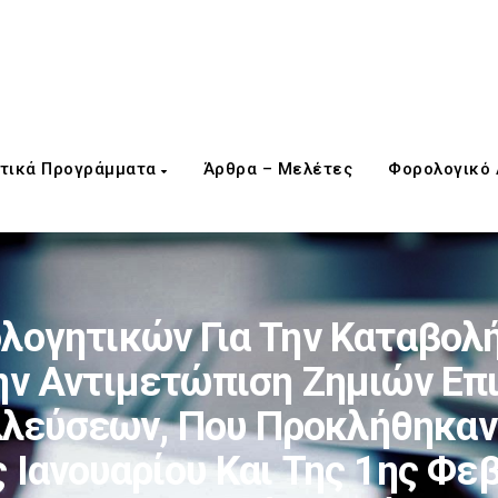
τικά Προγράμματα
Άρθρα – Μελέτες
Φορολογικό
λογητικών Για Την Καταβο
Την Αντιμετώπιση Ζημιών Επ
λεύσεων, Που Προκλήθηκαν
ς Ιανουαρίου Και Της 1ης Φε