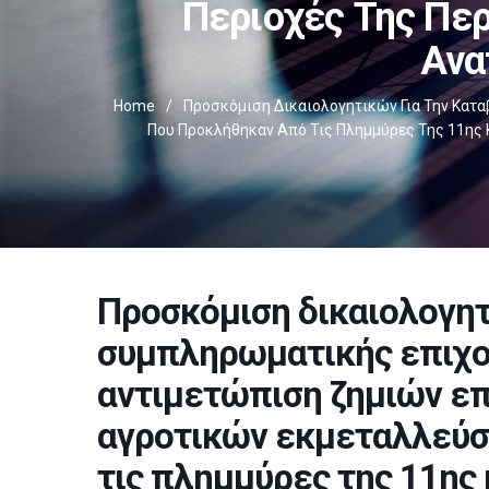
Περιοχές Της Πε
Ανα
Home
/
Προσκόμιση Δικαιολογητικών Για Την Κατ
Που Προκλήθηκαν Από Τις Πλημμύρες Της 11ης Κ
Προσκόμιση δικαιολογητ
συμπληρωματικής επιχο
αντιμετώπιση ζημιών ε
αγροτικών εκμεταλλεύσ
τις πλημμύρες της 11ης 