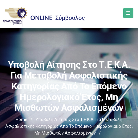
Υποβολή Αίτησης Στο Τ.Ε.Κ.Α.
Για Μεταβολή Ασφαλιστικής
Κατηγορίας Από Το Επόμενο
Ημερολογιακό Έτος, Μη
Μισθωτών Ασφαλισμένων
Home
/
Υποβολή Αίτησης Στο Τ.Ε.Κ.Α. Για Μεταβολή
Ασφαλιστικής Κατηγορίας Από Το Επόμενο Ημερολογιακό Έτος,
Μη Μισθωτών Ασφαλισμένων
/