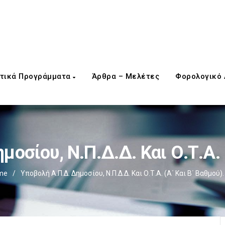
τικά Προγράμματα
Άρθρα – Μελέτες
Φορολογικό
οσίου, Ν.Π.Δ.Δ. Και Ο.Τ.Α. 
me
/
Υποβολή Α.Π.Δ. Δημοσίου, Ν.Π.Δ.Δ. Και Ο.Τ.Α. (α΄ Και Β΄ Βαθμού).