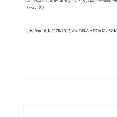
υποβάλλουν τις αντίστοιχες Α.Π.Δ., εμπρόθεσμες, απ
19/2010)).
(
`Αρθρο 16, Ν.4075/2012
, Απ. ΕΦΚΑ Δ.ΕΙΣΦ.Μ./
624