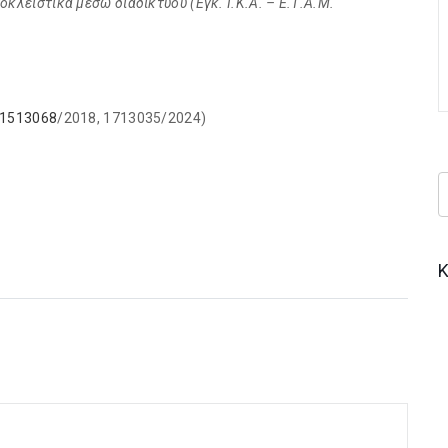
οκλειστικά μέσω διαδικτύου (Εγκ. Ι.Κ.Α. – Ε.Τ.Α.Μ.
/1513068
/2018, 1713035/2024)
Κ