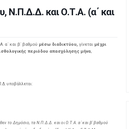
 Ν.Π.Δ.Δ. και Ο.Τ.Α. (α΄ και
Α. α΄ και β΄ βαθμού
μέσω διαδικτύου,
γίνεται
μέχρι
μισθολογικής περιόδου απασχόλησης μήνα
,
Π.Δ. υποβάλλεται:
ν το Δημόσιο, τα Ν.Π.Δ.Δ. και οι Ο.Τ.Α. α΄ και β΄ βαθμού