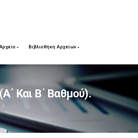
 Αρχείο
Βιβλιοθήκη Αρχείων
(α΄ Και Β΄ Βαθμού).
/