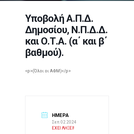
Υποβολή Α.Π.Δ.
Δημοσίου, Ν.Π.Δ.Δ.
και Ο.Τ.Α. (α΄ και β΄
βαθμού).
<p>(Όλοι οι ΑΦΜ)</p>
ΗΜΕΡΑ
Σεπ 02 2024
ΕΧΕΙ ΛΗΞΕΙ!