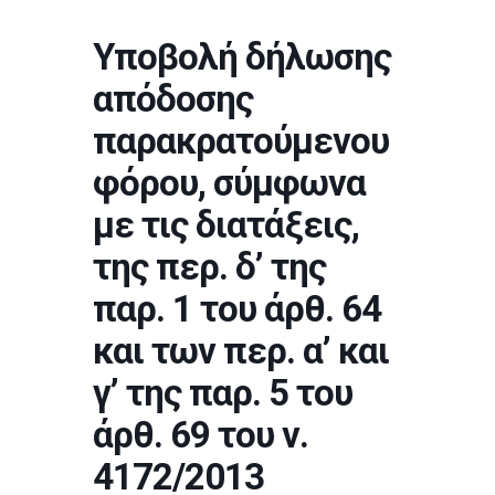
Υποβολή δήλωσης
απόδοσης
παρακρατούμενου
φόρου, σύμφωνα
με τις διατάξεις,
της περ. δ’ της
παρ. 1 του άρθ. 64
και των περ. α’ και
γ’ της παρ. 5 του
άρθ. 69 του ν.
4172/2013