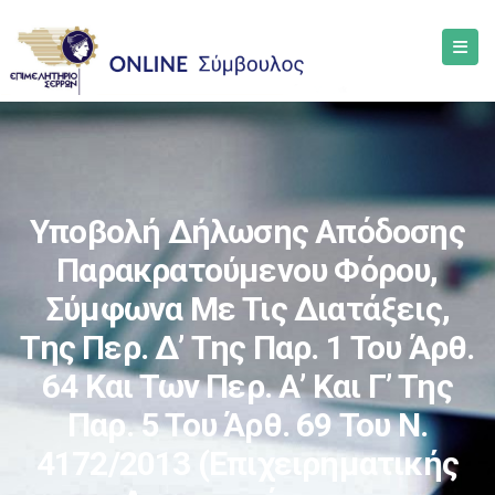
Υποβολή Δήλωσης Απόδοσης
Παρακρατούμενου Φόρου,
Σύμφωνα Με Τις Διατάξεις,
Της Περ. Δ’ Της Παρ. 1 Του Άρθ.
64 Και Των Περ. Α’ Και Γ’ Της
Παρ. 5 Του Άρθ. 69 Του Ν.
4172/2013 (επιχειρηματικής