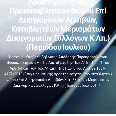
Δραστηριότητας,
Προκαταβλητέου Φόρου Επί
Δικηγορικών Αμοιβών,
Καταβλητέων Μερισμάτων
Δικηγορικών Συλλόγων Κ.λπ.)
(περιόδου Ιουλίου)
Home
/
Υποβολή Δήλωσης Απόδοσης Παρακρατούμενου
Φόρου, Σύμφωνα Με Τις Διατάξεις, Της Περ. Δ’ Της Παρ. 1 Του
Άρθ. 64 Και Των Περ. Α’ Και Γ’ Της Παρ. 5 Του Άρθ. 69 Του Ν.
4172/2013 (επιχειρηματικής Δραστηριότητας, Προκαταβλητέου
Φόρου Επί Δικηγορικών Αμοιβών, Καταβλητέων Μερισμάτων
Δικηγορικών Συλλόγων Κ.λπ.) (περιόδου Ιουλίου)
/