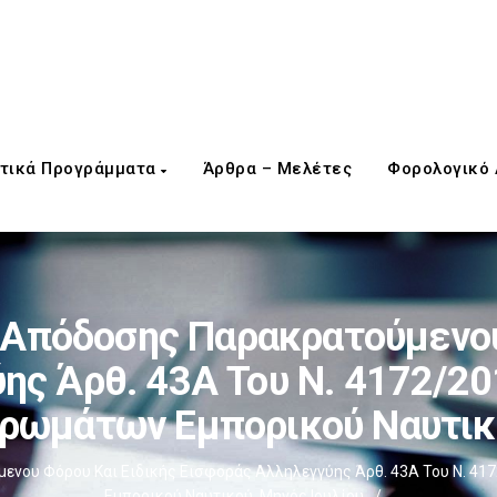
τικά Προγράμματα
Άρθρα – Μελέτες
Φορολογικό
Απόδοσης Παρακρατούμενου 
ης Άρθ. 43Α Του Ν. 4172/20
ρωμάτων Εμπορικού Ναυτικο
νου Φόρου Και Ειδικής Εισφοράς Αλληλεγγύης Άρθ. 43Α Του Ν. 41
Εμπορικού Ναυτικού, Μηνός Ιουλίου
/