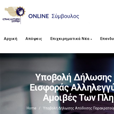
Αρχική
Απόψεις
Επιχειρηματικά Νέα
Επενδυ
Υποβολή Δήλωσης 
Εισφοράς Αλληλεγγύ
Αμοιβές Των Πλη
Home
/
Υποβολή Δήλωσης Απόδοσης Παρακρατούμε