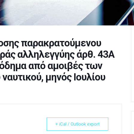
οσης παρακρατούμενου
οράς αλληλεγγύης άρθ. 43Α
σόδημα από αμοιβές των
αυτικού, μηνός Ιουλίου
+ iCal / Outlook export