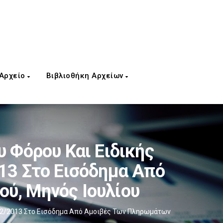
 Αρχείο
Βιβλιοθήκη Αρχείων
Φόρου Και Ειδικής
13 Στο Εισόδημα Από
ύ, Μηνός Ιουλίου
72/2013 Στο Εισόδημα Από Αμοιβές Των Πληρωμάτων