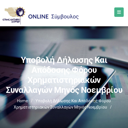
Υποβολή Δήλωσης Και
Απόδοσης Φόρου
Χρηματιστηριακών
Συναλλαγών Μηνός Νοεμβρίου
Home
/
Υποβολή Δήλωσης Και Απόδοσης Φόρου
Χρηματιστηριακών Συναλλαγών Μηνός Νοεμβρίου
/