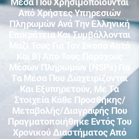
Μέσα Που Χρησιμοποιούνται
Από Χρήστες Υπηρεσιών
Πληρωμών Ανά Την Ελληνική
Επικράτεια Και Συμβάλλονται
Μαζί Τους Για Τον Σκοπό Αυτό
Και Β) Από Τους Παρόχους
Μέσων Πληρωμών (NSPs) Για
Τα Μέσα Που Διαχειρίζονται
Και Εξυπηρετούν, Με Τα
Στοιχεία Κάθε Προσθήκης/
Μεταβολής/διαγραφής Που
Πραγματοποιήθηκε Εντός Του
Χρονικού Διαστήματος Από