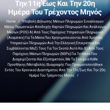
Την 11η Έως Και Την 20η
Ημέρα Του Τρέχοντος Μηνός
Home
/
Υποβολή Δήλωσης Μέσων Πληρωμών Συναλλαγών
Μέσω Τερματικών Αποδοχής Καρτών Πληρωμών Και Ανάλογων
Μέσων (POS) Α) Από Τους Παρόχους Υπηρεσιών Πληρωμών
(Acquirers) Για Τα Μέσα Που Χρησιμοποιούνται Από Χρήστες
Υπηρεσιών Πληρωμών Ανά Την Ελληνική Επικράτεια Και
Συμβάλλονται Μαζί Τους Για Τον Σκοπό Αυτό Και Β) Από Τους
Παρόχους Μέσων Πληρωμών (NSPs) Για Τα Μέσα Που
Διαχειρίζονται Και Εξυπηρετούν, Με Τα Στοιχεία Κάθε
Προσθήκης/μεταβολής/διαγραφής Που Πραγματοποιήθηκε
Εντός Του Χρονικού Διαστήματος Από Την 11η Έως Και Την 20η
Ημέρα Του Τρέχοντος Μηνός
/