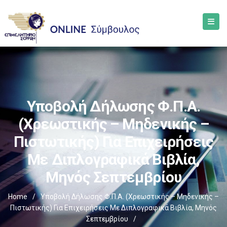
Υποβολή Δήλωσης Φ.Π.Α.
(χρεωστικής – Μηδενικής –
Πιστωτικής) Για Επιχειρήσεις
Με Διπλογραφικά Βιβλία,
Μηνός Σεπτεμβρίου
Home
/
Υποβολή Δήλωσης Φ.Π.Α. (χρεωστικής – Μηδενικής –
Πιστωτικής) Για Επιχειρήσεις Με Διπλογραφικά Βιβλία, Μηνός
Σεπτεμβρίου
/