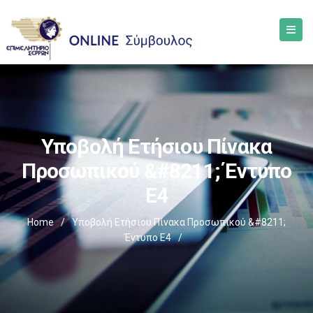
Υποβολή Ετήσιου Πίνακα
Προσωπικού &#8211; Έντυπο
Ε4
Home
/
Υποβολή Ετήσιου Πίνακα Προσωπικού &#8211;
Έντυπο Ε4
/