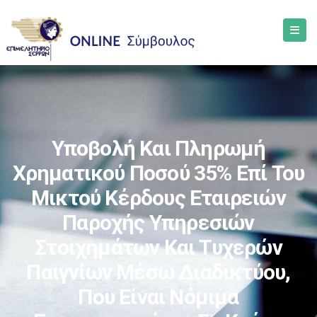
Υποβολή Και Πληρωμή
Χρηματικού Ποσού 35% Επί Του
Μικτού Κέρδους Εταιρειών
Παροχής Υπηρεσιών
Στοιχημάτων Και Τυχερών
Παιγνίων Μέσω Διαδικτύου,
Που Είναι Νόμιμα