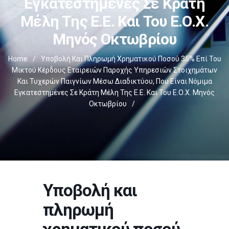
Εγκατεστημένες Σε Κράτη
Μέλη Της Ε.Ε. Και Του Ε.Ο.Χ.
Μηνός Οκτωβρίου
Home
/
Υποβολή Και Πληρωμή Χρηματικού Ποσού 35% Επί Του
Μικτού Κέρδους Εταιρειών Παροχής Υπηρεσιών Στοιχημάτων
Και Τυχερών Παιγνίων Μέσω Διαδικτύου, Που Είναι Νόμιμα
Εγκατεστημένες Σε Κράτη Μέλη Της Ε.Ε. Και Του Ε.Ο.Χ. Μηνός
Οκτωβρίου
/
Υποβολή και
πληρωμή