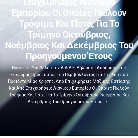
Επιχειρήσεις Λιανικού
Εμπορίου Οι Οποίες Πωλούν
Τρόφιμα Και Ποτά, Για Το
Τρίμηνο Οκτώβριος,
Νοέμβριος Και Δεκέμβριος Του
Προηγούμενου Έτους
Home
/
Υποβολή Στην Α.Α.Δ.Ε. Δήλωσης Απόδοσης Της
Εισφοράς Προστασίας Του Περιβάλλοντος Για Τα Πλαστικά
Προϊόντα Μιας Χρήσης, Από Επιχειρήσεις Μαζικής Εστίασης
Και Από Επιχειρήσεις Λιανικού Εμπορίου Οι Οποίες Πωλούν
Τρόφιμα Και Ποτά, Για Το Τρίμηνο Οκτώβριος, Νοέμβριος Και
Δεκέμβριος Του Προηγούμενου Έτους
/