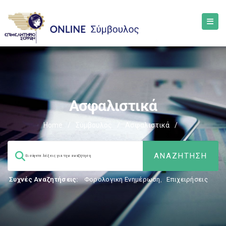
Ασφαλιστικά
Home
/
Σύμβουλος
/
Ασφαλιστικά
/
Συχνές Αναζητήσεις:
Φορολογικη Ενημέρωση
,
Επιχειρήσεις