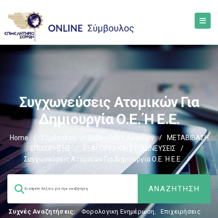
Συγχωνεύσεις Ατομικών Για
Δημιουργία Ο.Ε. Ή Ε.Ε.
Home
/
Σύμβουλος
/
Βιβλιοθήκη Αρχείων
/
ΜΕΤΑΒΙΒΑΣΗ
ΕΠΙΧΕIΡΗΣΗΣ
/
EΞΑΓΟΡΕΣ ΚΑΙ ΣΥΓΧΩΝΕΥΣΕΙΣ
/
Συγχωνεύσεις Ατομικών Για Δημιουργία Ο.Ε. Ή Ε.Ε.
/
Συχνές Αναζητήσεις:
Φορολογικη Ενημέρωση
,
Επιχειρήσεις