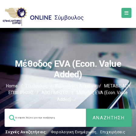
Μέθοδος EVA (econ. Value
Added)
Home
/
Σύμβουλος
/
Βιβλιοθήκη Αρχείων
/
ΜΕΤΑΒΙΒΑΣΗ
ΕΠΙΧΕIΡΗΣΗΣ
/
ΑΠΟΤΙΜΗΣΕΙΣ
/
Μέθοδος EVA (econ. Value
Added)
/
Συχνές Αναζητήσεις:
Φορολογικη Ενημέρωση
,
Επιχειρήσεις