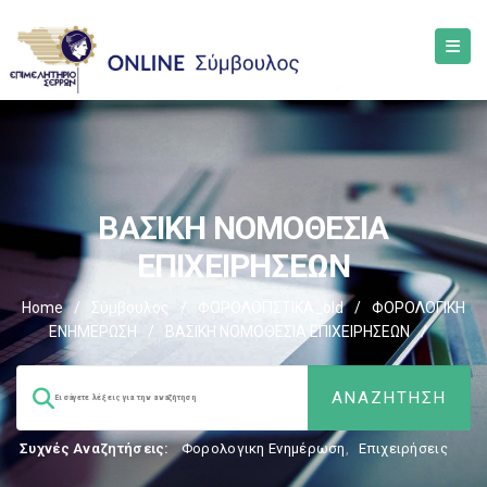
ΒΑΣΙΚΗ ΝΟΜΟΘΕΣΙΑ
ΕΠΙΧΕΙΡΗΣΕΩΝ
Home
/
Σύμβουλος
/
ΦΟΡΟΛΟΓΙΣΤΙΚΑ_old
/
ΦΟΡΟΛΟΓΙΚΗ
ΕΝΗΜΕΡΩΣΗ
/
ΒΑΣΙΚΗ ΝΟΜΟΘΕΣΙΑ ΕΠΙΧΕΙΡΗΣΕΩΝ
/
Συχνές Αναζητήσεις:
Φορολογικη Ενημέρωση
,
Επιχειρήσεις