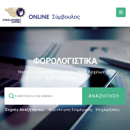
ΦΟΡΟΛΟΓΙΣΤΙΚΑ
Home
/
Σύμβουλος
/
Βιβλιοθήκη Αρχείων
/
ΦΟΡΟΛΟΓΙΣΤΙΚΑ
/
Συχνές Αναζητήσεις:
Φορολογικη Ενημέρωση
,
Επιχειρήσεις