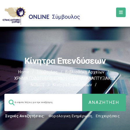
Κίνητρα Επενδύσεων
Home
/
Σύμβουλος
/
Βιβλιοθήκη Αρχείων
/
ΧΡΗΜΑΤΟΔΟΤΗΣΕΙΣ-ΕΠΙΔΟΤΗΣΕΙΣ
/
ΑΝΑΠΤΥΞΙΑΚΟΣ
ΝΟΜΟΣ
/
Κίνητρα Επενδύσεων
/
Συχνές Αναζητήσεις:
Φορολογικη Ενημέρωση
,
Επιχειρήσεις