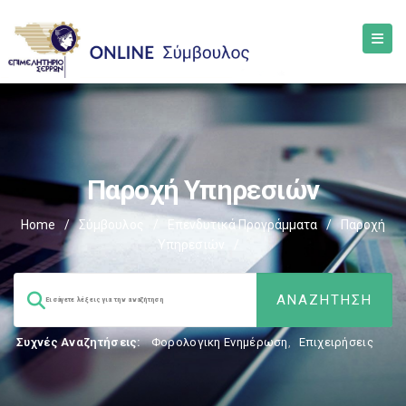
Παροχή Υπηρεσιών
Home
/
Σύμβουλος
/
Επενδυτικά Προγράμματα
/
Παροχή
Υπηρεσιών
/
Συχνές Αναζητήσεις:
Φορολογικη Ενημέρωση
,
Επιχειρήσεις