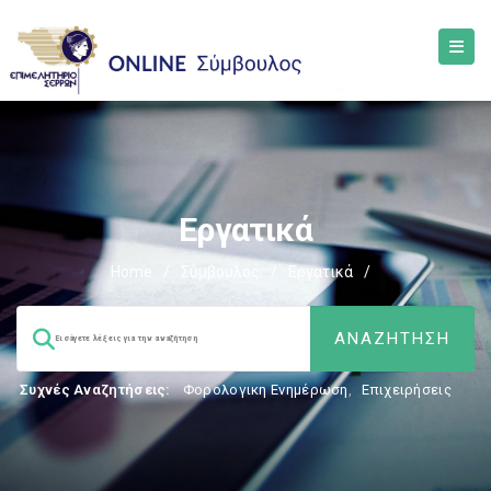
Εργατικά
Home
/
Σύμβουλος
/
Εργατικά
/
Συχνές Αναζητήσεις:
Φορολογικη Ενημέρωση
,
Επιχειρήσεις