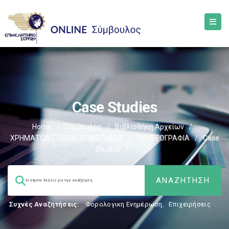
Case Studies
Home
/
Σύμβουλος
/
Βιβλιοθήκη Αρχείων
/
ΧΡΗΜΑΤΟΔΟΤΗΣΕΙΣ-ΕΠΙΔΟΤΗΣΕΙΣ
/
ΕΙΔΗΣΕΟΓΡΑΦΙΑ
/
Case
Studies
/
Συχνές Αναζητήσεις:
Φορολογικη Ενημέρωση
,
Επιχειρήσεις