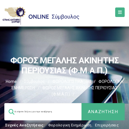
ΦΟΡΟΣ ΜΕΓΑΛΗΣ ΑΚΙΝΗΤΗΣ
ΠΕΡΙΟΥΣΙΑΣ (Φ.Μ.Α.Π.)
Home
/
Σύμβουλος
/
ΦΟΡΟΛΟΓΙΣΤΙΚΑ_old
/
ΦΟΡΟΛΟΓΙΚΗ
ΕΝΗΜΕΡΩΣΗ
/
ΦΟΡΟΣ ΜΕΓΑΛΗΣ ΑΚΙΝΗΤΗΣ ΠΕΡΙΟΥΣΙΑΣ
(Φ.Μ.Α.Π.)
/
Συχνές Αναζητήσεις:
Φορολογικη Ενημέρωση
,
Επιχειρήσεις