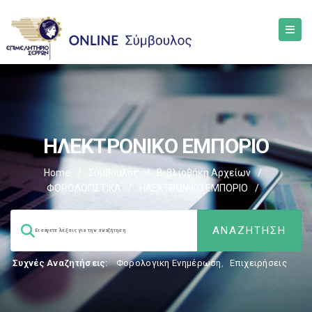
ΗΛΕΚΤΡΟΝΙΚΟ ΕΜΠΟΡΙΟ
Home
/
Σύμβουλος
/
Βιβλιοθήκη Αρχείων
/
ΦΟΡΟΛΟΓΙΣΤΙΚΑ
/
ΗΛΕΚΤΡΟΝΙΚΟ ΕΜΠΟΡΙΟ
/
Συχνές Αναζητήσεις:
Φορολογικη Ενημέρωση
,
Επιχειρήσεις