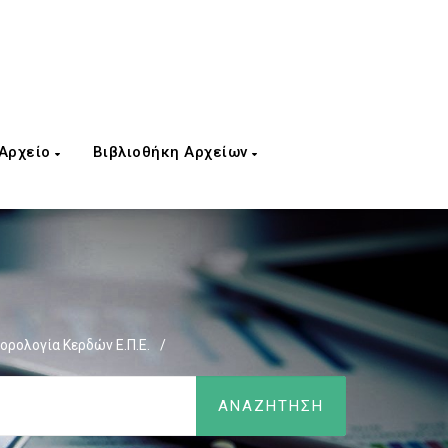
 Αρχείο
Βιβλιοθήκη Αρχείων
ορολογία Κερδών Ε.Π.Ε.
/