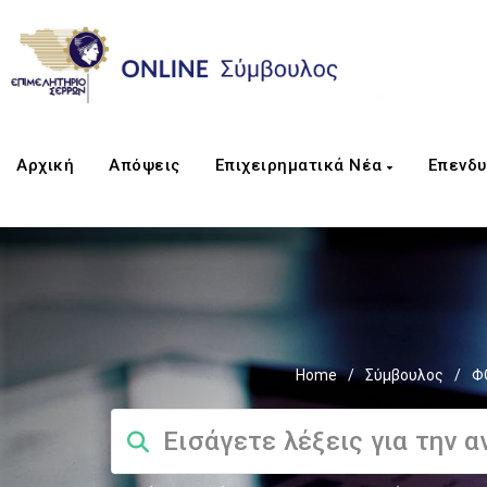
Αρχική
Απόψεις
Επιχειρηματικά Νέα
Επενδυ
Home
/
Σύμβουλος
/
Φ