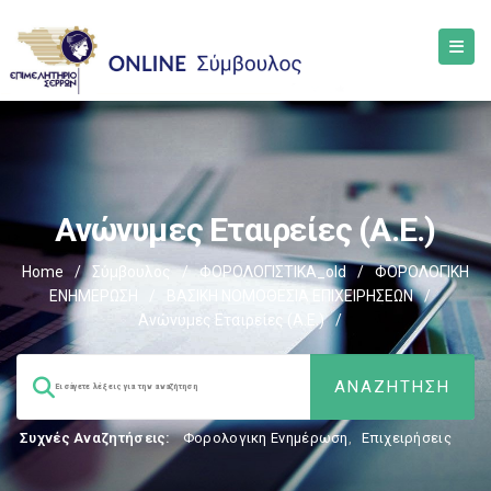
Ανώνυμες Εταιρείες (Α.Ε.)
Home
/
Σύμβουλος
/
ΦΟΡΟΛΟΓΙΣΤΙΚΑ_old
/
ΦΟΡΟΛΟΓΙΚΗ
ΕΝΗΜΕΡΩΣΗ
/
ΒΑΣΙΚΗ ΝΟΜΟΘΕΣΙΑ ΕΠΙΧΕΙΡΗΣΕΩΝ
/
Ανώνυμες Εταιρείες (Α.Ε.)
/
Συχνές Αναζητήσεις:
Φορολογικη Ενημέρωση
,
Επιχειρήσεις