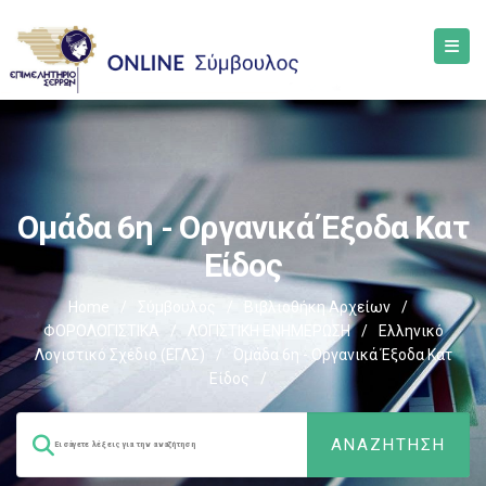
Ομάδα 6η - Οργανικά Έξοδα Κατ
Είδος
Home
/
Σύμβουλος
/
Βιβλιοθήκη Αρχείων
/
ΦΟΡΟΛΟΓΙΣΤΙΚΑ
/
ΛΟΓΙΣΤΙΚΗ ΕΝΗΜΕΡΩΣΗ
/
Ελληνικό
Λογιστικό Σχέδιο (ΕΓΛΣ)
/
Ομάδα 6η - Οργανικά Έξοδα Κατ
Είδος
/