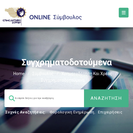
Συγχρηματοδοτούμενα
Home
/
Σύμβουλος
/
Χρηματοδότηση Και Χρέος
/
Συγχρηματοδοτούμενα
/
Συχνές Αναζητήσεις:
Φορολογικη Ενημέρωση
,
Επιχειρήσεις