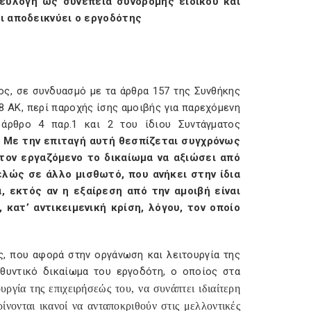
ι εύλογη ως συνέπεια συνδρομής ειδικού και
αι αποδεικνύει ο εργοδότης
τος, σε συνδυασμό με τα άρθρα 157 της Συνθήκης
8 ΑΚ, περί παροχής ίσης αμοιβής για παρεχόμενη
 άρθρο 4 παρ.1 και 2 του ίδιου Συντάγματος
.
Με την επιταγή αυτή θεσπίζεται συγχρόνως
τον εργαζόμενο το δικαίωμα να αξιώσει από
ελώς σε άλλο μισθωτό, που ανήκει στην ίδια
α, εκτός αν η εξαίρεση από την αμοιβή είναι
 κατ’ αντικειμενική κρίση, λόγου, τον οποίο
ς, που αφορά στην οργάνωση και λειτουργία της
θυντικό δικαίωμα του εργοδότη, ο οποίος στα
ργία της επιχειρήσεώς του, να συνάπτει ιδιαίτερη
ρίνονται ικανοί να ανταποκριθούν στις μελλοντικές