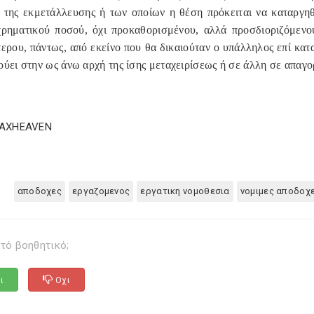
 της εκμετάλλευσης ή των οποίων η θέση πρόκειται να καταργηθ
χρηματικού ποσού, όχι προκαθορισμένου, αλλά προσδιοριζόμεν
ερου, πάντως, από εκείνο που θα δικαιούταν ο υπάλληλος επί κατ
ύει στην ως άνω αρχή της ίσης μεταχειρίσεως ή σε άλλη σε απαγο
TAXHEAVEN
αποδοχες
εργαζομενος
εργατικη νομοθεσια
νομιμες αποδοχ
τό βοηθητικό;
ι
Οχι