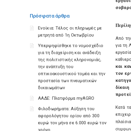
εργασί
σοβαρο
Πρόσφατα άρθρα
Περίλ
Ενοίκια: Τέλος οι πληρωμές με
μετρητά από 1η Οκτωβρίου
Από την
για τη 
Υπερψηφίσθηκε το νομοσχέδιο
εργασί
για τη διαχείριση και ανάδειξη
καθιερ
της πολιτιστικής κληρονομιάς,
και κα
την ανάπτυξη του
τον ερ
οπτικοακουστικού τομέα και την
κατηγο
προστασία των πνευματικών
δίκαιη
δικαιωμάτων
προτεί
ΑΑΔΕ: Πλατφόρμα myAGRO
Κατά τ
Φιλοδωρήματα: Αύξηση του
επιχει
αφορολόγητου ορίου από 300
πλαίσι
ευρώ τον μήνα σε 6.000 ευρώ τον
συμφωνί
χρόνο