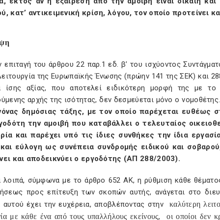
α, εκτός αν η εξαίρεση από την αμοιβή είναι δίκαιη κα
ύ, κατ’ αντικειμενική κρίση, λόγου, τον οποίο προτείνει κ
ηψη
 επιταγή του άρθρου 22 παρ.1 εδ. β’ του ισχύοντος Συντάγμα
Λειτουργία της Ευρωπαϊκής Ένωσης (πρώην 141 της ΣΕΚ) και 28
α ίσης αξίας, που αποτελεί ειδικότερη μορφή της με το
ούμενης αρχής της ισότητας, δεν δεσμεύεται μόνο ο νομοθέτης
νόνας δημόσιας τάξης, με τον οποίο παρέχεται ευθέως σ
γοδότη
την αμοιβή που καταβάλλει ο τελευταίος οικειοθ
ρία και παρέχει υπό τις ίδιες συνθήκες την ίδια εργασί
 και εύλογη ως συνέπεια συνδρομής ειδικού και σοβαρού,
νει και αποδεικνύει ο εργοδότης (ΑΠ 288/2003).
α λοιπά, σύμφωνα με το άρθρο 652 ΑΚ, η ρύθμιση κάθε θέματο
ρήσεως προς επίτευξη των σκοπών αυτής, ανάγεται στο διευ
α αυτού έχει την ευχέρεια, αποβλέποντας στην
καλύτερη λειτου
α με κάθε ένα από τους υπαλλήλους εκείνους,
οι οποίοι δεν κ