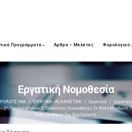
τικά Προγράμματα
Άρθρα – Μελέτες
Φορολογικό
Εργατική Νομοθεσία
ΡΟΛΟΓΙΣΤΙΚΑ
/
ΕΡΓΑΤΙΚΑ - ΑΣΦΑΛΙΣΤΙΚΑ
/
Εργατικά
/
Εργατική
ιβή Που Καταβάλλει Ο Τελευταίος Οικειοθελώς Σε Άλλο Μισθωτό , Πο
Ίδιες Συνθήκες Την Ίδια Εργασία.