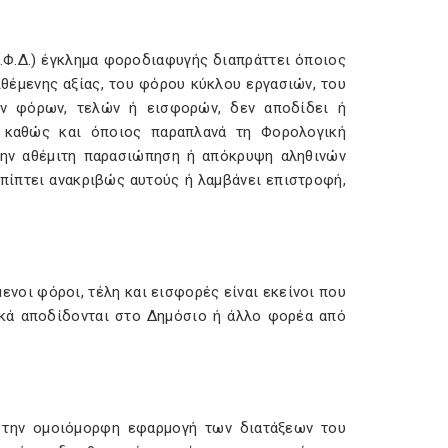
(Κ.Φ.Δ.) έγκλημα φοροδιαφυγής διαπράττει όποιος
θέμενης αξίας, του φόρου κύκλου εργασιών, του
ν φόρων, τελών ή εισφορών, δεν αποδίδει ή
, καθώς και όποιος παραπλανά τη Φορολογική
την αθέμιτη παρασιώπηση ή απόκρυψη αληθινών
πίπτει ανακριβώς αυτούς ή λαμβάνει επιστροφή,
ενοι φόροι, τέλη και εισφορές είναι εκείνοι που
λικά αποδίδονται στο Δημόσιο ή άλλο φορέα από
α την ομοιόμορφη εφαρμογή των διατάξεων του