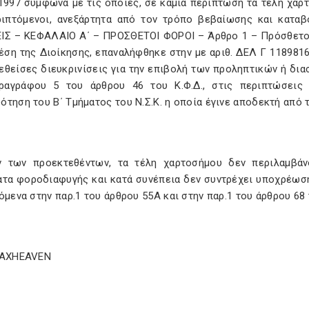
/1997 σύμφωνα με τις οποίες, σε καμία περίπτωση τα τέλη χα
ριπτόμενοι, ανεξάρτητα από τον τρόπο βεβαίωσης και κατ
ΙΣ – ΚΕΦΑΛΑΙΟ Α΄ – ΠΡΟΣΘΕΤΟΙ ΦΟΡΟΙ – Άρθρο 1 – Πρόσθετοι
έση της Διοίκησης, επαναλήφθηκε στην με αριθ. ΔΕΛ Γ 118981
εθείσες διευκρινίσεις για την επιβολή των προληπτικών ή δ
ραγράφου 5 του άρθρου 46 του Κ.Φ.Δ., στις περιπτώσεις 
τηση του Β΄ Τμήματος του Ν.Σ.Κ. η οποία έγινε αποδεκτή από το
ν των προεκτεθέντων, τα τέλη χαρτοσήμου δεν περιλαμβάν
ατα φοροδιαφυγής και κατά συνέπεια δεν συντρέχει υποχρέωσ
όμενα στην παρ.1 του άρθρου 55Α και στην παρ.1 του άρθρου 68 
TAXHEAVEN