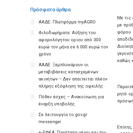
Πρόσφατα άρθρα
Με τις 
ΑΑΔΕ: Πλατφόρμα myAGRO
με πρό
φόρου 
Φιλοδωρήματα: Αύξηση του
αποδίδ
αφορολόγητου ορίου από 300
Διοίκη
ευρώ τον μήνα σε 6.000 ευρώ τον
γεγονό
χρόνο
καθώς κ
ΑΑΔΕ: Ξεμπλοκάρουν οι
μεταβιβάσεις κατασχεμένων
ακινήτων – Δεν απαιτείται πλέον
πλήρης εξόφληση της οφειλής
Περαιτέ
ρητά ο
Πόθεν έσχες – Ανακοίνωση για
πρόσωπ
έναρξη υποβολής
Σε λειτουργία το gov.gr
messenger
Επίσης
e-ΕΦΚΑ: Παράταση μέχρι και την