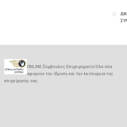
ΔΙ
ΣΥ
ONLINE Σύμβουλος Επιχειρηματία Όλα όσα
αφορούν την ίδρυση και την λειτουργία της
επιχείρησής σας.