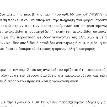
διατάξεις της περ. β) της παρ. 1 του άρθ. 66 του ν.4174/2013 
θεση προκειμένου να αποφύγει την πληρωμή του φόρου προστι
ασφαλίστρων και των παρακρατούμενων και επιρριπτόμενω
ει ανακριβώς ή συμψηφίζει ή εκπίπτει ανακριβώς αυτούς
ση με την παράσταση ψευδών γεγονότων ως αληθινών ή με 
των και δεν αποδίδει ή αποδίδει ανακριβώς ή συμψηφίζει ή εκ
αι όποιος διακρατεί τέτοιους φόρους, τέλη ή εισφορές.
ρω, με την παρ. 2 του ως άνω άρθρου ορίζεται ότι παρακρατούμ
ρίζονται σε επί μέρους διατάξεις ότι παρακρατούνται και τε
ο διάφορο του πραγματικού φορολογούμενου.
, με την εγκύκλιο ΠΟΛ.1317/1997 παρασχέθηκαν οδηγίες γι