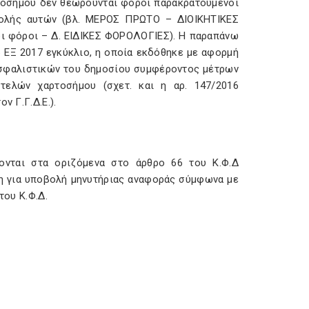
ρτοσήμου δεν θεωρούνται φόροι παρακρατούμενοι
αβολής αυτών (βλ. ΜΕΡΟΣ ΠΡΩΤΟ – ΔΙΟΙΚΗΤΙΚΕΣ
 φόροι – Δ. ΕΙΔΙΚΕΣ ΦΟΡΟΛΟΓΙΕΣ). Η παραπάνω
6 ΕΞ 2017 εγκύκλιο, η οποία εκδόθηκε με αφορμή
ιασφαλιστικών του δημοσίου συμφέροντος μέτρων
τελών χαρτοσήμου (σχετ. και η αρ. 147/2016
ν Γ.Γ.Δ.Ε.).
ονται στα οριζόμενα στο άρθρο 66 του Κ.Φ.Δ
η για υποβολή μηνυτήριας αναφοράς σύμφωνα με
του Κ.Φ.Δ.