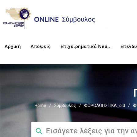
Αρχική
Απόψεις
Επιχειρηματικά Νέα
Επενδυ
Home
/
Σύμβουλος
/
ΦΟΡΟΛΟΓΙΣΤΙΚΑ_old
/
Φ