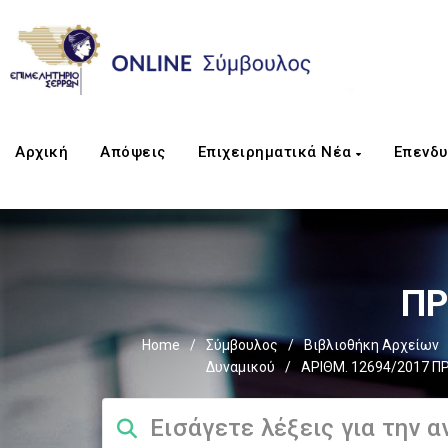
Αρχική
Απόψεις
Επιχειρηματικά Νέα
Επενδυ
ΠΡ
Home
/
Σύμβουλος
/
Βιβλιοθήκη Αρχείων
Δυναμικού
/
ΑΡΙΘΜ. 12694/2017 Π