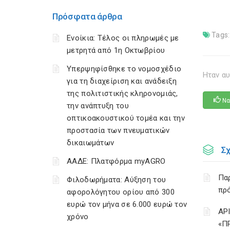
Πρόσφατα άρθρα
Tags:
Ενοίκια: Τέλος οι πληρωμές με
μετρητά από 1η Οκτωβρίου
Υπερψηφίσθηκε το νομοσχέδιο
Ηταν αυ
για τη διαχείριση και ανάδειξη
της πολιτιστικής κληρονομιάς,
Να
την ανάπτυξη του
οπτικοακουστικού τομέα και την
προστασία των πνευματικών
δικαιωμάτων
Σ
ΑΑΔΕ: Πλατφόρμα myAGRO
Παρ
Φιλοδωρήματα: Αύξηση του
πρό
αφορολόγητου ορίου από 300
ευρώ τον μήνα σε 6.000 ευρώ τον
ΑΡ
χρόνο
«Π