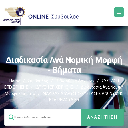
Διαδικασία Ανά Νομική Μορφή
- Βήματα
Home
/
Σύμβουλος
/
Βιβλιοθήκη Αρχείων
/
ΣΥΣΤΑΣΗ
ΕΠΙΧΕΙΡΗΣΗΣ
/
ΙΔΡΥΣΗ ΕΠΙΧΕΙΡΗΣΗΣ
/
Διαδικασία Ανά Νομική
Μορφή - Βήματα
/
ΔΙΑΔΙΚΑΣΙΑ IΔΡΥΣΗΣ-ΣΥΣΤΑΣΗΣ ΑΝΩΝΥΜΗΣ
ΕΤΑΙΡΕΙΑΣ (Α.Ε.)