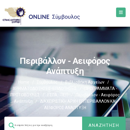
Περιβάλλον - Αειφόρος
Ανάπτυξη
Home
/
Σύμβουλος
/
Βιβλιοθήκη Αρχείων
/
ΧΡΗΜΑΤΟΔΟΤΗΣΕΙΣ-ΕΠΙΔΟΤΗΣΕΙΣ
/
ΠΡΟΓΡΑΜΜΑΤΑ -
ΠΡΩΤΟΒΟΥΛΙΕΣ
/
ΕΣΠΑ - ΠΕΠ
/
Περιβάλλον - Αειφόρος
Ανάπτυξη
/
ΔΙΑΧΕΙΡΙΣΤΙΚΗ ΑΡΧΗ ΕΠ ΠΕΡΙΒΑΛΛΟΝ ΚΑΙ
ΑΕΙΦΟΡΟΣ ΑΝΑΠΤΥΞΗ