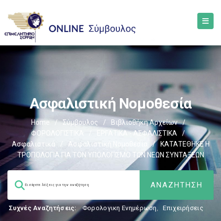
Ασφαλιστική Νομοθεσία
Home
/
Σύμβουλος
/
Βιβλιοθήκη Αρχείων
/
ΦΟΡΟΛΟΓΙΣΤΙΚΑ
/
ΕΡΓΑΤΙΚΑ - ΑΣΦΑΛΙΣΤΙΚΑ
/
Ασφαλιστικά
/
Ασφαλιστική Νομοθεσία
/
ΚΑΤΑΤΕΘΗΚΕ Η
ΤΡΟΠΟΛΟΓΙΑ ΓΙΑ ΤΟΝ ΥΠΟΛΟΓΙΣΜΟ ΤΩΝ ΝΕΩΝ ΣΥΝΤΑΞΕΩΝ
Συχνές Αναζητήσεις:
Φορολογικη Ενημέρωση
,
Επιχειρήσεις