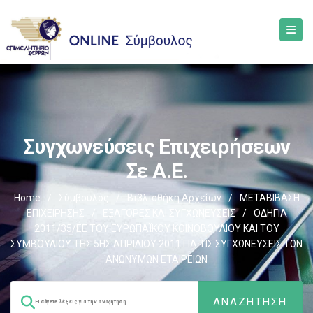
Συγχωνεύσεις Επιχειρήσεων
Σε Α.Ε.
Home
/
Σύμβουλος
/
Βιβλιοθήκη Αρχείων
/
ΜΕΤΑΒΙΒΑΣΗ
ΕΠΙΧΕIΡΗΣΗΣ
/
EΞΑΓΟΡΕΣ ΚΑΙ ΣΥΓΧΩΝΕΥΣΕΙΣ
/
ΟΔΗΓΙΑ
2011/35/ΕΕ ΤΟΥ ΕΥΡΩΠΑΪΚΟΥ ΚΟΙΝΟΒΟΥΛΙΟΥ ΚΑΙ ΤΟΥ
ΣΥΜΒΟΥΛΙΟΥ ΤΗΣ 5ΗΣ ΑΠΡΙΛΙΟΥ 2011 ΓΙΑ ΤΙΣ ΣΥΓΧΩΝΕΥΣΕΙΣ ΤΩΝ
ΑΝΩΝΥΜΩΝ ΕΤΑΙΡΕΙΩΝ