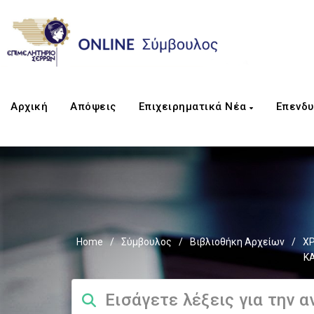
Αρχική
Απόψεις
Επιχειρηματικά Νέα
Επενδυ
Home
/
Σύμβουλος
/
Βιβλιοθήκη Αρχείων
/
Χ
Κ