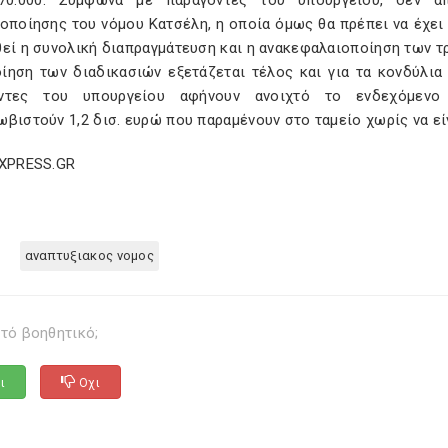
70.000. Σύμφωνα με παράγοντες του υπουργείου, δεν α
οποίησης του νόμου Κατσέλη, η οποία όμως θα πρέπει να έχει 
θεί η συνολική διαπραγμάτευση και η ανακεφαλαιοποίηση των τ
ίηση των διαδικασιών εξετάζεται τέλος και για τα κονδύλια
οντες του υπουργείου αφήνουν ανοιχτό το ενδεχόμενο
βιστούν 1,2 δισ. ευρώ που παραμένουν στο ταμείο χωρίς να εί
EXPRESS.GR
αναπτυξιακος νομος
τό βοηθητικό;
ι
Οχι