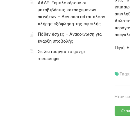
στις 6
ΑΑΔΕ: Ξεμπλοκάρουν οι
επικαιρ
μεταβιβάσεις κατασχεμένων
απειλη
ακινήτων – Δεν απαιτείται πλέον
Απλοπο
πλήρης εξόφληση της οφειλής
παράγ
Πόθεν έσχες – Ανακοίνωση για
απεγκλω
έναρξη υποβολής
Πηγή: 
Σε λειτουργία το gov.gr
messenger
Tags:
Ηταν αυ
Να