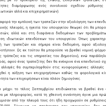
άκη με το προεδρείο της Ένωσης Ελληνικών Τραπεζών, στ
ότητες διαμόρφωσης ενός συνολικού σχεδίου ρύθμισης
ωτικών αλλά και επιχειρηματικών).
ι αφορά την εμπλοκή των τραπεζών στην αξιολόγηση των επενδυ
μικής πλευράς, η ηγεσία του υπουργείου θεωρεί ότι θα μπορ
ασιών, αλλά και στη διαφάνεια δεδομένων των προβλημάτ
νση ιδιωτικών επενδύσεων του υπουργείου. Όπως χαρακτηρ
ή των τραπεζών και σήμερα είναι δεδομένη, αφού αξιολογ
δοτήσουν. Ως εκ τούτου θα μπορούσε να βρεθεί νομική φόρμου
ις τράπεζες και τις υπηρεσίες του Δημοσίου), ενώ παράλληλ
ράς, αφού ένας τραπεζίτης δεν θα ενέκρινε ένα επενδυτικό σχ
 αλλαγές θα συμπεριληφθούν στις κυοφορούμενες αλλαγές
χθεί η αύξηση των επιχορηγήσεων καθώς τα φορολογικά κίν
τητα των επιχειρήσεων είναι πλέον ζημιογόνες.
υ μέχρι το τέλος Σεπτεμβρίου επιδιώκεται να βρεθεί ένα 
α με πληροφορίες, κατά τη χθεσινή συνάντηση έγινε μια πρώ
μμισαν από την πλευρά τους ότι ήδη προχωρούν σε ρυθμίσεις