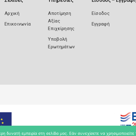
Σελίδες
Υπηρεσίες
Είσοδος – Εγγραφ
Αρχική
Αποτίμηση
Είσοδος
Αξίας
Επικοινωνία
Εγγραφή
Επιχείρησης
Υποβολή
Ερωτημάτων
η δυνατή εμπειρία στη σελίδα μας. Εάν συνεχίσετε να χρησιμοποιείτε 