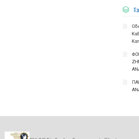
Σ
Οδι
Κα
Κα
ΦΟ
ΖΗ
ΑΝ
ΠΑ
ΑΝ