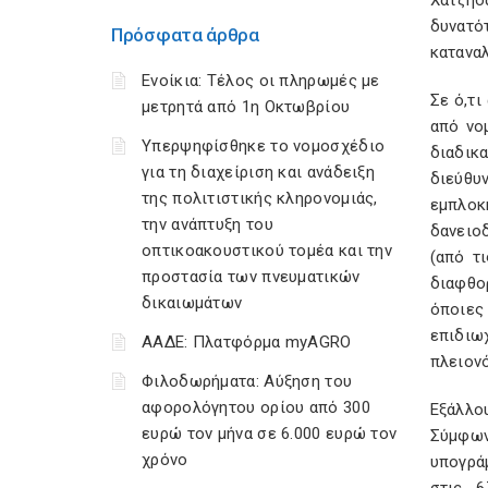
Χατζηδ
δυνατ
Πρόσφατα άρθρα
καταναλ
Ενοίκια: Τέλος οι πληρωμές με
Σε ό,τ
μετρητά από 1η Οκτωβρίου
από νο
Υπερψηφίσθηκε το νομοσχέδιο
διαδικ
για τη διαχείριση και ανάδειξη
διεύθυ
της πολιτιστικής κληρονομιάς,
εμπλοκ
την ανάπτυξη του
δανειο
οπτικοακουστικού τομέα και την
(από τ
προστασία των πνευματικών
διαφθο
δικαιωμάτων
όποιες
επιδιω
ΑΑΔΕ: Πλατφόρμα myAGRO
πλειονό
Φιλοδωρήματα: Αύξηση του
αφορολόγητου ορίου από 300
Εξάλλο
ευρώ τον μήνα σε 6.000 ευρώ τον
Σύμφων
χρόνο
υπογρά