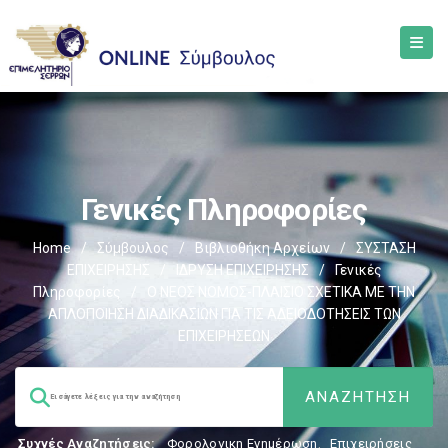
Γενικές Πληροφορίες
Home
/
Σύμβουλος
/
Βιβλιοθήκη Αρχείων
/
ΣΥΣΤΑΣΗ
ΕΠΙΧΕΙΡΗΣΗΣ
/
ΙΔΡΥΣΗ ΕΠΙΧΕΙΡΗΣΗΣ
/
Γενικές
Πληροφορίες
/
Ο ΝΕΟΣ ΝΟΜΟΣ-ΠΛΑΙΣΙΟ ΣΧΕΤΙΚΑ ΜΕ ΤΗΝ
ΑΠΛΟΠΟΙΗΣΗ ΔΙΑΔΙΚΑΣΙΩΝ ΓΙΑ ΤΙΣ ΑΔΕΙΟΔΟΤΗΣΕΙΣ ΤΩΝ
ΕΠΙΧΕΙΡΗΣΕΩΝ
Συχνές Αναζητήσεις:
Φορολογικη Ενημέρωση
,
Επιχειρήσεις