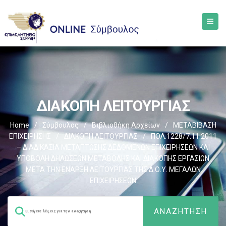
ΔΙΑΚΟΠΗ ΛΕΙΤΟΥΡΓΙΑΣ
Home
/
Σύμβουλος
/
Βιβλιοθήκη Αρχείων
/
ΜΕΤΑΒΙΒΑΣΗ
ΕΠΙΧΕIΡΗΣΗΣ
/
ΔΙΑΚΟΠΗ ΛΕΙΤΟΥΡΓΙΑΣ
/
ΠΟΛ.1228/7.11.2011
– ΔΙΑΔΙΚΑΣΙΑ ΜΕΤΑΠΤΩΣΗΣ ΔΕΔΟΜΕΝΩΝ ΕΠΙΧΕΙΡΗΣΕΩΝ ΚΑΙ
ΥΠΟΒΟΛΗ ΔΗΛΩΣΕΩΝ ΜΕΤΑΒΟΛΗΣ ΚΑΙ ΔΙΑΚΟΠΗΣ ΕΡΓΑΣΙΩΝ
ΜΕΤΑ ΤΗΝ ΕΝΑΡΞΗ ΛΕΙΤΟΥΡΓΙΑΣ ΤΗΣ Δ.Ο.Υ. ΜΕΓΑΛΩΝ
ΕΠΙΧΕΙΡΗΣΕΩΝ