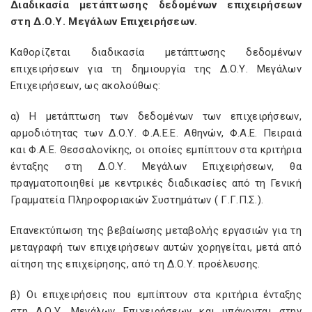
Διαδικασία μετάπτωσης δεδομένων επιχειρήσεων
στη Δ.Ο.Υ. Μεγάλων Επιχειρήσεων.
Καθορίζεται διαδικασία μετάπτωσης δεδομένων
επιχειρήσεων για τη δημιουργία της Δ.Ο.Υ. Μεγάλων
Επιχειρήσεων, ως ακολούθως:
α) Η μετάπτωση των δεδομένων των επιχειρήσεων,
αρμοδιότητας των Δ.Ο.Υ. Φ.Α.Ε.Ε. Αθηνών, Φ.Α.Ε. Πειραιά
και Φ.Α.Ε. Θεσσαλονίκης, οι οποίες εμπίπτουν στα κριτήρια
ένταξης στη Δ.Ο.Υ. Μεγάλων Επιχειρήσεων, θα
πραγματοποιηθεί με κεντρικές διαδικασίες από τη Γενική
Γραμματεία Πληροφοριακών Συστημάτων ( Γ.Γ.Π.Σ.).
Επανεκτύπωση της βεβαίωσης μεταβολής εργασιών για τη
μεταγραφή των επιχειρήσεων αυτών χορηγείται, μετά από
αίτηση της επιχείρησης, από τη Δ.Ο.Υ. προέλευσης.
β) Οι επιχειρήσεις που εμπίπτουν στα κριτήρια ένταξης
στη Δ.Ο.Υ. Μεγάλων Επιχειρήσεων και υπάγονται στην