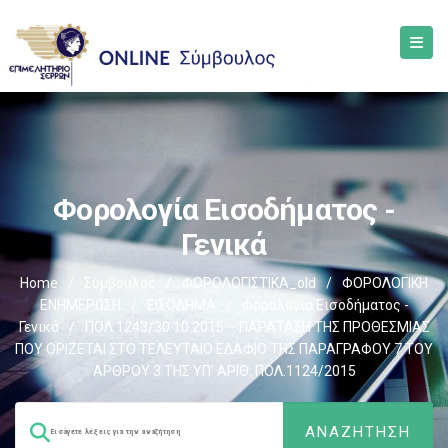
Φορολογία Εισοδήματος -
Γενικά
Home
/
Σύμβουλος
/
ΦΟΡΟΛΟΓΙΣΤΙΚΑ_old
/
ΦΟΡΟΛΟΓΙΚΗ
ΕΝΗΜΕΡΩΣΗ
/
ΕΙΣΟΔΗΜΑ
/
Φορολογία Εισοδήματος -
Γενικά
/
ΠΟΛ.1243/30.10.2015 – ΠΑΡΑΤΑΣΗ ΤΗΣ ΠΡΟΘΕΣΜΙΑΣ
ΠΟΥ ΟΡΙΖΕΤΑΙ ΣΤΟ ΤΕΛΕΥΤΑΙΟ ΕΔΑΦΙΟ ΤΗΣ ΠΑΡΑΓΡΑΦΟΥ 7 ΤΟΥ
ΑΡΘΡΟΥ 3 ΤΗΣ ΥΠ’ ΑΡΙΘ. ΠΟΛ.1124/2015