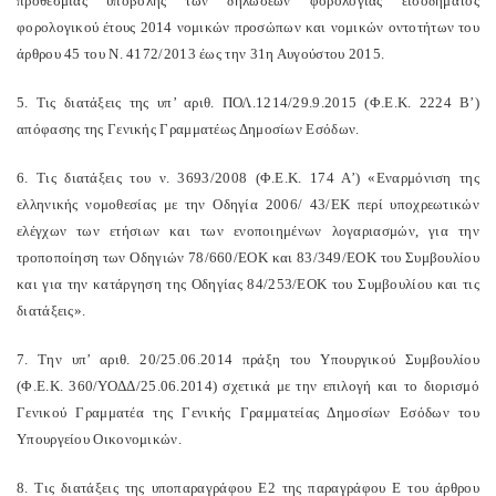
προθεσμίας υποβολής των δηλώσεων φορολογίας εισοδήματος
φορολογικού έτους 2014 νομικών προσώπων και νομικών οντοτήτων του
άρθρου 45 του Ν. 4172/2013 έως την 31η Αυγούστου 2015.
5. Τις διατάξεις της υπ’ αριθ. ΠΟΛ.1214/29.9.2015 (Φ.Ε.Κ. 2224 Β’)
απόφασης της Γενικής Γραμματέως Δημοσίων Εσόδων.
6. Τις διατάξεις του ν. 3693/2008 (Φ.Ε.Κ. 174 Α’) «Εναρμόνιση της
ελληνικής νομοθεσίας με την Οδηγία 2006/ 43/ΕΚ περί υποχρεωτικών
ελέγχων των ετήσιων και των ενοποιημένων λογαριασμών, για την
τροποποίηση των Οδηγιών 78/660/ΕΟΚ και 83/349/ΕΟΚ του Συμβουλίου
και για την κατάργηση της Οδηγίας 84/253/ΕΟΚ του Συμβουλίου και τις
διατάξεις».
7. Την υπ’ αριθ. 20/25.06.2014 πράξη του Υπουργικού Συμβουλίου
(Φ.Ε.Κ. 360/ΥΟΔΔ/25.06.2014) σχετικά με την επιλογή και το διορισμό
Γενικού Γραμματέα της Γενικής Γραμματείας Δημοσίων Εσόδων του
Υπουργείου Οικονομικών.
8. Τις διατάξεις της υποπαραγράφου Ε2 της παραγράφου Ε του άρθρου