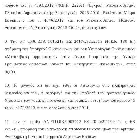
πρώτου του ν. 4093/2012 (Φ.Ε.Κ. 222Α’) «Εγκριση Μεσοπρόθεσμου
Πλαισίου Δημοσιονομικής Στρατηγικής 2013-2016. Επείγοντα Μέτρα
Εφαρμογής του ν. 4046/2012 και του Μεσοπρόθεσμου Πλαισίου
Δημοσιονομικής Στρατηγικής 2013-2016», όπως ισχύουν.
9. Την υπ’ αριθ. Δ6Α 1015213 ΕΞ 2013/28.1.2013 (Φ.Ε.Κ. 130 Β’)
απόφαση του Υπουργού Οικονομικών και του Υφυπουργού Οικονομικών
«Μεταβίβαση αρμοδιοτήτων στον Γενικό Γραμματέα της Γενικής
Γραμματείας Δημοσίων Εσόδων του Υπουργείου Οικονομικών», όπως
ισχύει.
10. Το γεγονός ότι δεν έχει τεθεί σε λειτουργία, στις ηλεκτρονικές
υπηρεσίες
taxisnet
, η εφαρμογή για την υποβολή των τροποποιητικών
δηλώσεων των νομικών προσώπων και νομικών οντοτήτων του άρθρου 45
του ν. 4172/2013, για το φορολογικό έτος 2014.
11. Την υπ’ αριθμ. ΑΝ.ΥΠ.ΟΙΚ.0003412 ΕΞ 2015/22.10.2015 (ΦΕΚ
2294Β’) απόφαση του Αναπληρωτή Υπουργού Οικονομικών περί ορισμού
Αναπληρωτή Γενικού Γραμματέα Δημοσίων Εσόδων.