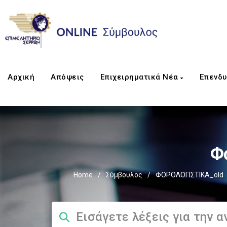
Αρχική
Απόψεις
Επιχειρηματικά Νέα
Επενδυ
Φ
Home
/
Σύμβουλος
/
ΦΟΡΟΛΟΓΙΣΤΙΚΑ_old