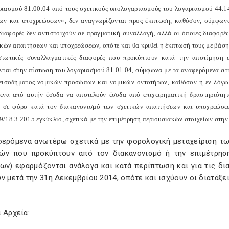
ριασμού 81.00.04 από τους σχετικούς υπολογαριασμούς του λογαριασμού 44.1
ων και υποχρεώσεων», δεν αναγνωρίζονται προς έκπτωση, καθόσον, σύμφωνα
 διαφορές δεν αντιστοιχούν σε πραγματική συναλλαγή, αλλά οι όποιες διαφορ
κών απαιτήσεων και υποχρεώσεων, οπότε και θα κριθεί η έκπτωσή τους με βάση 
στωτικές συναλλαγματικές διαφορές που προκύπτουν κατά την αποτίμηση 
νται στην πίστωση του λογαριασμού 81.01.04, σύμφωνα με τα αναφερόμενα στην
εισοδήματος νομικών προσώπων και νομικών οντοτήτων, καθόσον η εν λόγω 
ενα από αυτήν έσοδα να αποτελούν έσοδα από επιχειρηματική δραστηριότητα
 σε φόρο κατά τον διακανονισμό των σχετικών απαιτήσεων και υποχρεώσεω
/18.3.2015 εγκύκλιο, σχετικά με την επιμέτρηση περιουσιακών στοιχείων στην 
φερόμενα ανωτέρω σχετικά με την φορολογική μεταχείριση τ
ών που προκύπτουν από τον διακανονισμό ή την επιμέτρησ
ίων) εφαρμόζονται ανάλογα και κατά περίπτωση και για τις 
ν μετά την 31η Δεκεμβρίου 2014, οπότε και ισχύουν οι διατάξει
 Αρχεία: