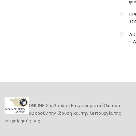
φυ
ΠΡ
ΤΟ
ΛΟ
– 
ONLINE Σύμβουλος Επιχειρηματία Όλα όσα
αφορούν την ίδρυση και την λειτουργία της
επιχείρησής σας.