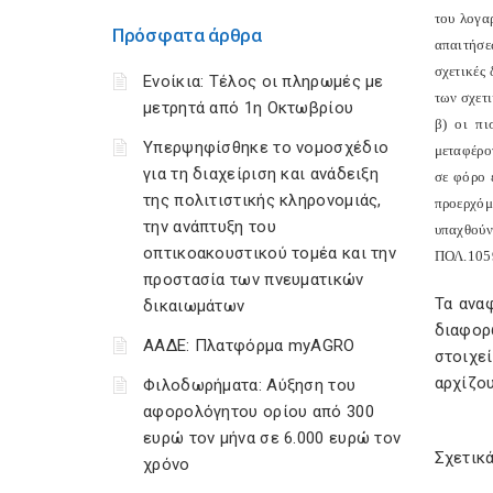
του λογα
Πρόσφατα άρθρα
απαιτήσε
σχετικές
Ενοίκια: Τέλος οι πληρωμές με
των σχετι
μετρητά από 1η Οκτωβρίου
β) οι πι
Υπερψηφίσθηκε το νομοσχέδιο
μεταφέρο
για τη διαχείριση και ανάδειξη
σε φόρο 
της πολιτιστικής κληρονομιάς,
προερχόμ
την ανάπτυξη του
υπαχθούν
οπτικοακουστικού τομέα και την
ΠΟΛ.1059
προστασία των πνευματικών
Τα ανα
δικαιωμάτων
διαφορ
ΑΑΔΕ: Πλατφόρμα myAGRO
στοιχε
αρχίζου
Φιλοδωρήματα: Αύξηση του
αφορολόγητου ορίου από 300
ευρώ τον μήνα σε 6.000 ευρώ τον
Σχετικά
χρόνο