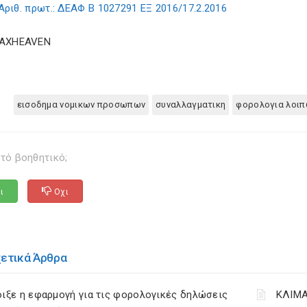
Αριθ. πρωτ.: ΔΕΑΦ Β 1027291 ΕΞ 2016/17.2.2016
TAXHEAVEN
εισοδημα νομικων προσωπων
συναλλαγματικη
φορολογια λοι
τό βοηθητικό;
ι
Οχι
χετικά Άρθρα
ιξε η εφαρμογή για τις φορολογικές δηλώσεις
ΚΛΙΜΑ