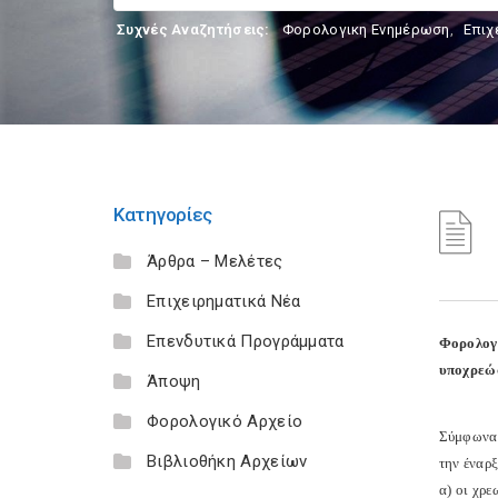
Συχνές Αναζητήσεις:
Φορολογικη Ενημέρωση
,
Επιχ
Κατηγορίες
Άρθρα – Μελέτες
Επιχειρηματικά Νέα
Επενδυτικά Προγράμματα
Φορολογ
υποχρεώσ
Άποψη
Φορολογικό Αρχείο
Σύμφωνα 
Βιβλιοθήκη Αρχείων
την έναρ
α) οι χρ