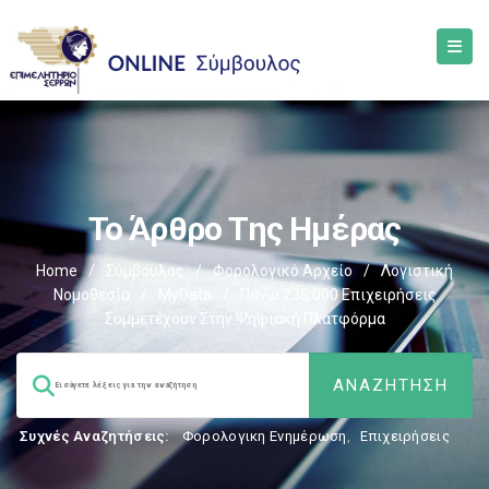
Το Άρθρο Της Ημέρας
Home
/
Σύμβουλος
/
Φορολογικό Αρχείο
/
Λογιστική
Νομοθεσία
/
MyData
/
Πάνω 235.000 Επιχειρήσεις
Συμμετέχουν Στην Ψηφιακή Πλατφόρμα
Συχνές Αναζητήσεις:
Φορολογικη Ενημέρωση
,
Επιχειρήσεις