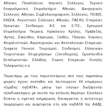
Αθηνών, Πανελλήνιος Ιατρικός Σύλλογος, Τεχνικό
Επαγγελματικό Επιμελητήριο Αθηνών, Δικηγορικός
Σύλλογος Αθηνών, Συμβολαιογραφικός Σύλλογος, ΠΟΦΕΕ,
ΕΦΕΕΑ, Λογιστικός Σύλλογος Αθηνών, ΠΑΕΛΟ, Εταιρείες
Ορκωτών, Σύνδεσμος Α.Ε. και Ε.Π.Ε., Εμπορικά
Επιμελητήρια Πειραιά, Ηρακλείου Κρήτης, Πρέβεζας,
‘Αρτας, Ζακύνθου, Κέρκυρας, Ξάνθης, Πατρών, Ενώσεις
Ασφαλιστικών, Αεροπορικών, και Ακτοπλοϊκών Εταιρειών,
Γραφεία Γενικού Τουρισμού, Σύνδεσμος Ελληνικών
Τουριστικών Επιχειρήσεων (Ξενοδοχεία), Ομοσπονδία
Εκτελωνιστών Ελλάδας, Ένωση Εταιρειών Κινητής
Τηλεφωνίας κ.α.
Περαιτέρω, με τους περισσοτέρους από τους παραπάνω
φορείς έχουν συσταθεί και λειτουργούν 44 επιμέρους
«Ομάδες myDATA», μέσω των οποίων διεξάγονται
τηλεδιασκέψεις με σκοπό την επίλυση θεμάτων. Επιπλέον
δίνεται η σχετική ενημέρωση, διενεργείται η αντίστοιχη
τεκμηρίωση και αναρτώνται στο site myDATA της ΑΑΔΕ,