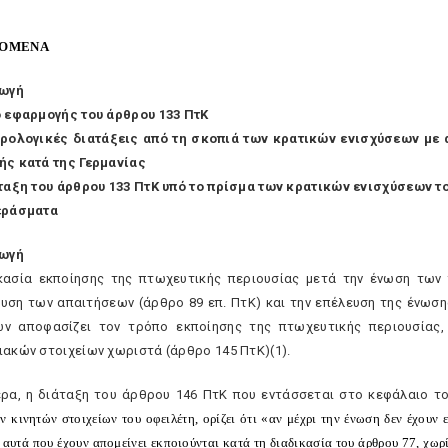
XOMENA
γωγή
ο εφαρμογής του άρθρου 133 ΠτK
ορολογικές διατάξεις από τη σκοπιά των κρατικών ενισχύσεων με
ής κατά της Γερμανίας
άταξη του άρθρου 133 ΠτK υπό το πρίσμα των κρατικών ενισχύσεων τ
εράσματα
γωγή
κασία εκποίησης της πτωχευτικής περιουσίας μετά την ένωση των 
υση των απαιτήσεων (άρθρο 89 επ. ΠτK) και την επέλευση της ένωση
ν αποφασίζει τον τρόπο εκποίησης της πτωχευτικής περιουσίας,
ιακών στοιχείων χωριστά (άρθρο 145 ΠτK)(1).
ερα, η διάταξη του άρθρου 146 ΠτK που εντάσσεται στο κεφάλαιο 
ν κινητών στοιχείων του οφειλέτη, ορίζει ότι «αν μέχρι την ένωση δεν έχουν 
 αυτά που έχουν απομείνει εκποιούνται κατά τη διαδικασία του άρθρου 77, χωρ