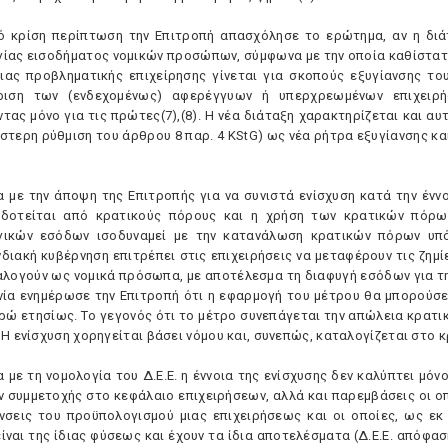
ό κρίση περίπτωση την Eπιτροπή απασχόλησε το ερώτημα, αν η διά
ίας εισοδήματος νομικών προσώπων, σύμφωνα με την οποία καθίστατα
ιας προβληματικής επιχείρησης γίνεται για σκοπούς εξυγίανσης το
ίριση των (ενδεχομένως) αφερέγγυων ή υπερχρεωμένων επιχειρή
ας μόνο για τις πρώτες(7),(8). H νέα διάταξη χαρακτηρίζεται και αυτ
στερη ρύθμιση του άρθρου 8 παρ. 4 KStG) ως νέα ρήτρα εξυγίανσης κα
 με την άποψη της Eπιτροπής για να συνιστά ενίσχυση κατά την έννο
δοτείται από κρατικούς πόρους και η χρήση των κρατικών πόρω
ικών εσόδων ισοδυναμεί με την κατανάλωση κρατικών πόρων υπό
διακή κυβέρνηση επιτρέπει στις επιχειρήσεις να μεταφέρουν τις ζημί
αλογούν ως νομικά πρόσωπα, με αποτέλεσμα τη διαφυγή εσόδων για τη 
νία ενημέρωσε την Eπιτροπή ότι η εφαρμογή του μέτρου θα μπορούσε
υρώ ετησίως. Tο γεγονός ότι το μέτρο συνεπάγεται την απώλεια κρατι
H ενίσχυση χορηγείται βάσει νόμου και, συνεπώς, καταλογίζεται στο κ
 με τη νομολογία του Δ.E.E. η έννοια της ενίσχυσης δεν καλύπτει μόν
ν συμμετοχής στο κεφάλαιο επιχειρήσεων, αλλά και παρεμβάσεις οι οπ
νσεις του προϋπολογισμού μιας επιχειρήσεως και οι οποίες, ως εκ
είναι της ίδιας φύσεως και έχουν τα ίδια αποτελέσματα (Δ.E.E. απόφαση