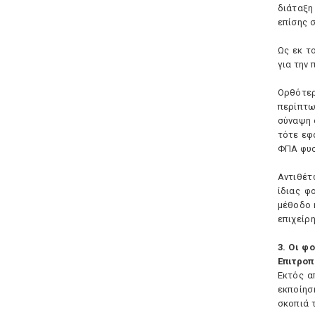
διάταξη
επίσης 
Ως εκ τ
για την 
Oρθότερ
περίπτω
σύναψη 
τότε εφ
ΦΠA φυσ
Aντιθέτ
ίδιας φ
μέθοδο 
επιχείρη
3. Oι φ
Eπιτροπ
Eκτός α
εκποίησ
σκοπιά τ