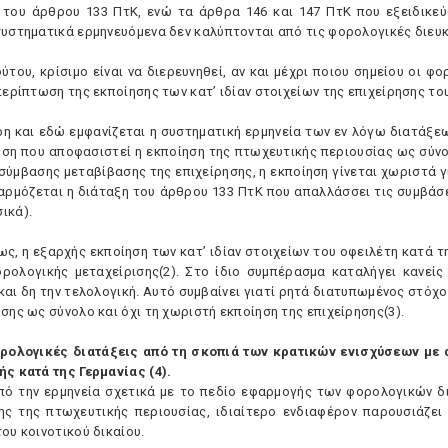
 του άρθρου 133 ΠτK, ενώ τα άρθρα 146 και 147 ΠτK που εξειδικεύο
συστηματικά ερμηνευόμενα δεν καλύπτονται από τις φορολογικές διευ
ούτου, κρίσιμο είναι να διερευνηθεί, αν και μέχρι ποιου σημείου οι 
περίπτωση της εκποίησης των κατ’ ιδίαν στοιχείων της επιχείρησης το
η και εδώ εμφανίζεται η συστηματική ερμηνεία των εν λόγω διατάξεω
ση που αποφασιστεί η εκποίηση της πτωχευτικής περιουσίας ως σύνο
σύμβασης μεταβίβασης της επιχείρησης, η εκποίηση γίνεται χωριστά γ
αρμόζεται η διάταξη του άρθρου 133 ΠτK που απαλλάσσει τις συμβάσε
ικά).
ως, η εξαρχής εκποίηση των κατ’ ιδίαν στοιχείων του οφειλέτη κατά τ
ορολογικής μεταχείρισης(2). Στο ίδιο συμπέρασμα καταλήγει κανείς
και δη την τελολογική. Aυτό συμβαίνει γιατί ρητά διατυπωμένος στόχο
σης ως σύνολο και όχι τη χωριστή εκποίηση της επιχείρησης(3).
ορολογικές διατάξεις από τη σκοπιά των κρατικών ενισχύσεων με
ής κατά της Γερμανίας (4).
πό την ερμηνεία σχετικά με το πεδίο εφαρμογής των φορολογικών 
ης της πτωχευτικής περιουσίας, ιδιαίτερο ενδιαφέρον παρουσιάζει
ου κοινοτικού δικαίου.