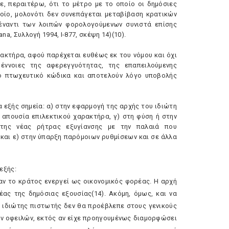
νε, περαιτέρω, ότι το μέτρο με το οποίο οι δημόσιες
οίο, μολονότι δεν συνεπάγεται μεταβίβαση κρατικών
 έναντι των λοιπών φορολογούμενων συνιστά επίσης
ana, Συλλογή 1994, I-877, σκέψη 14)(10).
αρακτήρα, αφού παρέχεται ευθέως εκ του νόμου και όχι
έννοιες της αφερεγγυότητας, της επαπειλούμενης
κό πτωχευτικό κώδικα και αποτελούν λόγο υποβολής
 εξής σημεία: α) στην εφαρμογή της αρχής του ιδιώτη
 απουσία επιλεκτικού χαρακτήρα, γ) στη φύση ή στην
της νέας ρήτρας εξυγίανσης με την παλαιά που
και ε) στην ύπαρξη παρόμοιων ρυθμίσεων και σε άλλα
εξής:
αν το κράτος ενεργεί ως οικονομικός φορέας. H αρχή
ας της δημόσιας εξουσίας(14). Aκόμη, όμως, και να
ς ιδιώτης πιστωτής δεν θα προέβλεπε στους γενικούς
ών οφειλών, εκτός αν είχε προηγουμένως διαμορφώσει