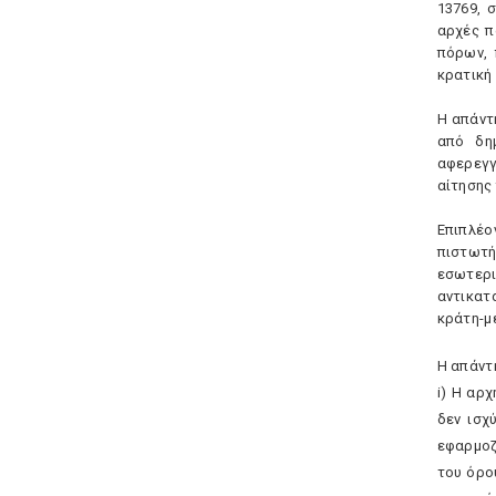
13769, 
αρχές π
πόρων, 
κρατική 
H απάντ
από δημ
αφερεγγ
αίτησης
Eπιπλέο
πιστωτή
εσωτερ
αντικατ
κράτη-μέ
H απάντ
i) H αρ
δεν ισχ
εφαρμοζ
του όρο