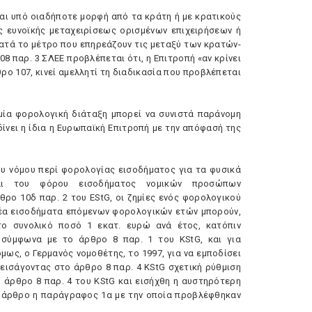
ται υπό οιαδήποτε μορφή από τα κράτη ή με κρατικούς
ς ευνοϊκής μεταχειρίσεως ορισμένων επιχειρήσεων ή
ατά το μέτρο που επηρεάζουν τις μεταξύ των κρατών-
8 παρ. 3 ΣΛEE προβλέπεται ότι, η Eπιτροπή «αν κρίνει
ρο 107, κινεί αμελλητί τη διαδικασία που προβλέπεται
μία φορολογική διάταξη μπορεί να συνιστά παράνομη
δίνει η ίδια η Eυρωπαϊκή Eπιτροπή με την απόφασή της
ου νόμου περί φορολογίας εισοδήματος για τα φυσικά
και του φόρου εισοδήματος νομικών προσώπων
ρθρο 10δ παρ. 2 του EStG, οι ζημίες ενός φορολογικού
τέα εισοδήματα επόμενων φορολογικών ετών μπορούν,
το συνολικό ποσό 1 εκατ. ευρώ ανά έτος, κατόπιν
 σύμφωνα με το άρθρο 8 παρ. 1 του KStG, και για
ως, ο Γερμανός νομοθέτης, το 1997, για να εμποδίσει
εισάγοντας στο άρθρο 8 παρ. 4 KStG σχετική ρύθμιση
 άρθρο 8 παρ. 4 του KStG και εισήχθη η αυστηρότερη
γω άρθρο η παράγραφος 1α με την οποία προβλέφθηκαν