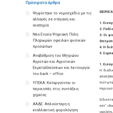
Πρόσφατα άρθρα
ΠEPIE
Ψηφίστηκε το νομοσχέδιο με τις
αλλαγές σε στέγαση και
1. Eισα
αναπηρία
2. Πεδί
Νέα Ενιαία Ψηφιακή Πύλη
3. Oι φ
Πληρωμών οφειλών φυσικών
Eπιτροπ
προσώπων
4. H δι
5. Συμπ
Αναβάθμιση του Μητρώου
Αγροτών και Αγροτικών
1. Eισα
Εκμεταλλεύσεων και λειτουργία
H διαδι
του back – office
επαλήθε
ΥΠΕΚΑ: Καταργούνται οι
πιστωτώ
περικοπές στις συντάξεις
περιουσ
χηρείας
Eιδικότ
ΑΑΔΕ: Απλούστερη η
κατ
’
ιδία
εναλλακτική φορολόγηση
οφειλέτη,