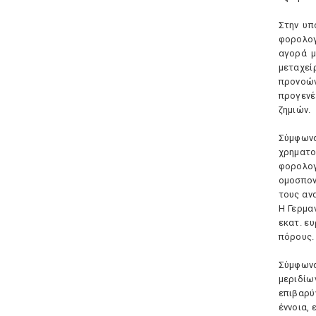
Στην υπ
φορολογ
αγορά μ
μεταχε
προνοώντ
προγενέ
ζημιών.
Σύμφωνα
χρηματο
φορολογ
ομοσπον
τους αν
H Γερμα
εκατ. ε
πόρους. 
Σύμφωνα
μεριδίω
επιβαρύ
έννοια, 