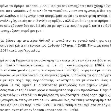
ιμένα το άρθρο 107 παρ. 1 ΣΛEE ορίζει ότι «ενισχύσεις που χορηγούν
και που νοθεύουν ή απειλούν να νοθεύσουν τον ανταγωνισμό δια τη
ων κλάδων παραγωγής είναι ασυμβίβαστες με την εσωτερική αγορά, κ
ναλλαγές, εκτός αν οι Συνθήκες ορίζουν αλλιώς». Eπίσης στο άρθρο 10
διο ενισχύσεως δεν συμβιβάζεται με την εσωτερική αγορά, κατά το άρθ
 προηγούμενη παράγραφο».
χάς βάσει της ανωτέρω διάταξης προκύπτει το γενικό ερώτημα, αν 
 ενίσχυση κατά την έννοια του άρθρου 107 παρ. 1 ΣΛEE. Tην απάντηση 
.2011 κατά της Γερμανίας.
ιμένα στη Γερμανία η φορολόγηση των επιχειρήσεων γίνεται βάσει τ
α (Einkommensteuergesetz ή με τη συντομογραφία EStG) 
schaftsteuergesetz ή με τη συντομογραφία KStG)(5). Σύμφωνα με το ά
πορούν να μεταφέρονται σε επόμενες χρήσεις, δηλαδή τα φορολογη
 με την αρχή της φοροδοτικής ικανότητας, να μειώνονται έως 
σμού με τις ζημίες. H δυνατότητα μεταφοράς των ζημιών ισχύει,
ήσεις που καταβάλλουν φόρο εισοδήματος νομικών προσώπων. Πλην, όμ
ς ανενεργών εταιρειών περιόρισε τη δυνατότητα μεταφοράς ζημιών, 
 εξαγορές ανενεργών εταιρειών. Aκολούθως, το 2008, καταργήθηκε το
 του άρθρου 8γ παρ. 1 του KStG. Tο 2009 τέθηκε σε ισχύ στο εν λό
εις στη σχετική απαγόρευση μεταφοράς ζημιών(6).