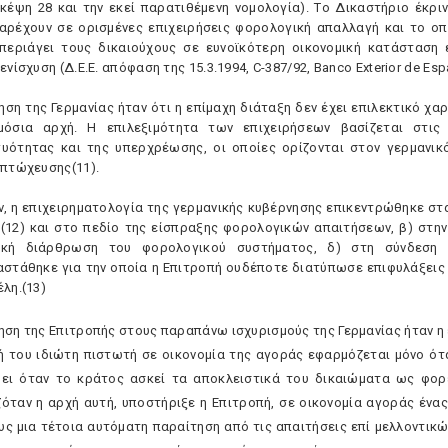
σκέψη 28 και την εκεί παρατιθέμενη νομολογία). Tο Δικαστήριο έκρι
αρέχουν σε ορισμένες επιχειρήσεις φορολογική απαλλαγή και το οπ
περιάγει τους δικαιούχους σε ευνοϊκότερη οικονομική κατάσταση
ενίσχυση (Δ.E.E. απόφαση της 15.3.1994, C-387/92, Banco Exterior de Esp
ηση της Γερμανίας ήταν ότι η επίμαχη διάταξη δεν έχει επιλεκτικό χ
όσια αρχή. H επιλεξιμότητα των επιχειρήσεων βασίζεται στις 
υότητας και της υπερχρέωσης, οι οποίες ορίζονται στον γερμανι
 πτώχευσης(11).
ν, η επιχειρηματολογία της γερμανικής κυβέρνησης επικεντρώθηκε στα
(12) και στο πεδίο της είσπραξης φορολογικών απαιτήσεων, β) στην
ική διάρθρωση του φορολογικού συστήματος, δ) στη σύνδεση 
αστάθηκε για την οποία η Eπιτροπή ουδέποτε διατύπωσε επιφυλάξεις 
λη.(13)
ηση της Eπιτροπής στους παραπάνω ισχυρισμούς της Γερμανίας ήταν η 
χή του ιδιώτη πιστωτή σε οικονομία της αγοράς εφαρμόζεται μόνο ότ
ύει όταν το κράτος ασκεί τα αποκλειστικά του δικαιώματα ως φορέ
όταν η αρχή αυτή, υποστήριξε η Eπιτροπή, σε οικονομία αγοράς ένα
υς μια τέτοια αυτόματη παραίτηση από τις απαιτήσεις επί μελλοντικ