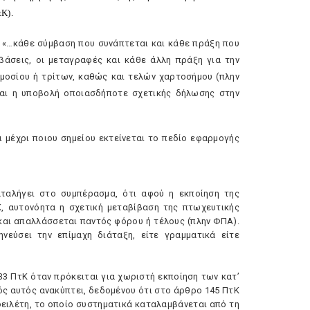
τK).
τι «…κάθε σύμβαση που συνάπτεται και κάθε πράξη που
βάσεις, οι μεταγραφές και κάθε άλλη πράξη για την
μοσίου ή τρίτων, καθώς και τελών χαρτοσήμου (πλην
και η υποβολή οποιασδήποτε σχετικής δήλωσης στην
μέχρι ποιου σημείου εκτείνεται το πεδίο εφαρμογής
καταλήγει στο συμπέρασμα, ότι αφού η εκποίηση της
, αυτονόητα η σχετική μεταβίβαση της πτωχευτικής
και απαλλάσσεται παντός φόρου ή τέλους (πλην ΦΠA).
νεύσει την επίμαχη διάταξη, είτε γραμματικά είτε
3 ΠτK όταν πρόκειται για χωριστή εκποίηση των κατ’
ός αυτός ανακύπτει, δεδομένου ότι στο άρθρο 145 ΠτK
οφειλέτη, το οποίο συστηματικά καταλαμβάνεται από τη