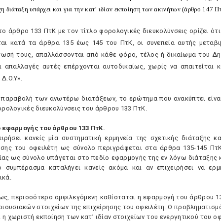
η διάταξη υπάρχει και για την κατ
’
ιδίαν εκποίηση των ακινήτων (άρθρο 147 Π
 το άρθρο 133 ΠτK με τον τίτλο φορολογικές διευκολύνσεις ορίζει ό
ται κατά τα άρθρα 135 έως 145 του ΠτK, οι συνεπεία αυτής μεταβι
ωσή τους, απαλλάσσονται από κάθε φόρο, τέλος ή δικαίωμα του Δη
ι απαλλαγές αυτές επέρχονται αυτοδικαίως, χωρίς να απαιτείται 
Δ.O.Y».
 παραβολή των ανωτέρω διατάξεων, το ερώτημα που ανακύπτει είναι 
φορολογικές διευκολύνσεις του άρθρου 133 ΠτK.
ο εφαρμογής του άρθρου 133 ΠτK.
ειρήσει κανείς μία συστηματική ερμηνεία της σχετικής διάταξης 
ησης του οφειλέτη ως σύνολο περιγράφεται στα άρθρα 135-145 ΠτK
ίας ως σύνολο υπάγεται στο πεδίο εφαρμογής της εν λόγω διάταξης 
ο συμπέρασμα καταλήγει κανείς ακόμα και αν επιχειρήσει να ερμη
ικά.
ως, περισσότερο αμφιλεγόμενη καθίσταται η εφαρμογή του άρθρου 13
εριουσιακών στοιχείων της επιχείρησης του οφειλέτη. O προβληματισμ
ι η χωριστή εκποίηση των κατ’ ιδίαν στοιχείων του ενεργητικού του 