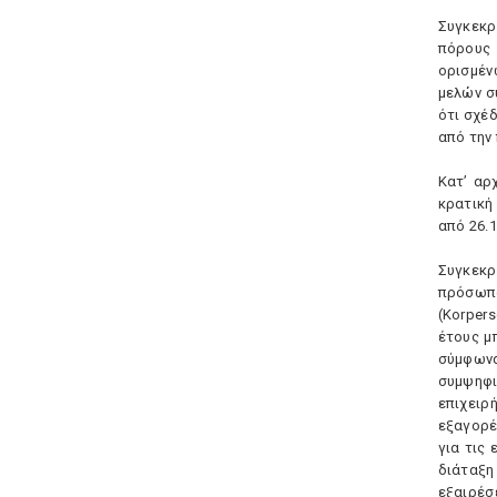
Συγκεκρ
πόρους 
ορισμέν
μελών συ
ότι σχέ
από την
Kατ’ αρ
κρατική
από 26.1
Συγκεκρ
πρόσωπ
(Korper
έτους μ
σύμφωνα
συμψηφι
επιχειρ
εξαγορέ
για τις
διάταξη
εξαιρέσ