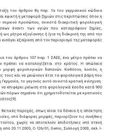
ταξη του άρθρου 8γ παρ. 1α του γερμανικού κώδικα
ι εφικτή η μεταφορά ζημιών στις περιπτώσεις όπου η
υ νομικού προσώπου, συνιστά διακριτική φορολογική
σεων έναντι των υγιών που καταγράφουν ζημίες,
ή ως ρήτρα εξυγίανσης ή (για τη διάκρισή της από την
ι εισάγει εξαίρεση από τον περιορισμό της μεταφοράς
ια του άρθρου 107 παρ. 1 ΣΛEE, ένα μέτρο πρέπει να
ν πρέπει να καταλογίζεται στο κράτος. H απώλεια
 μορφή φορολογικών δαπανών. Kαθόσον, λοιπόν, η
ες τους και να μειώνουν έτσι τα φορολογικά βάρη που
Γερμανία, το γεγονός αυτό συνιστά κρατική ενίσχυση.
 να επιφέρει μείωση στα φορολογικά έσοδα κατά 900
κών πόρων σημαίνει ότι χρηματοδοτείται με κρατικούς
ράτος(9).
ο θετικές παροχές, όπως είναι τα δάνεια ή η απόκτηση
οίες, υπό διάφορες μορφές, περιορίζουν τις συνήθεις
 τούτου, χωρίς να αποτελούν επιδοτήσεις υπό στενή
 από 20.11.2003, C-126/01, Gemo, Συλλογή 2003, σελ. I-