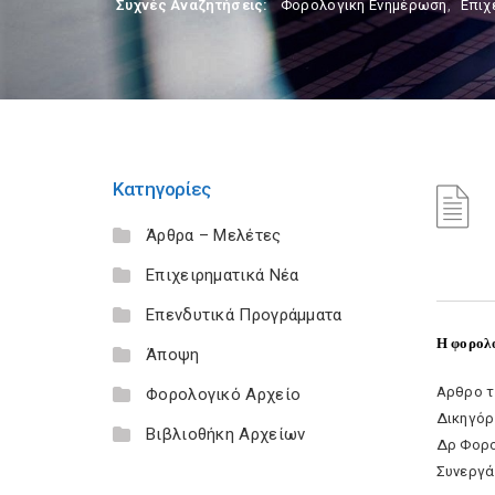
Συχνές Αναζητήσεις:
Φορολογικη Ενημέρωση
,
Επιχ
Κατηγορίες
Άρθρα – Μελέτες
Επιχειρηματικά Νέα
Επενδυτικά Προγράμματα
H φορολο
Άποψη
Αρθρο τ
Φορολογικό Αρχείο
Δικηγόρ
Βιβλιοθήκη Αρχείων
Δρ Φορο
Συνεργάτ