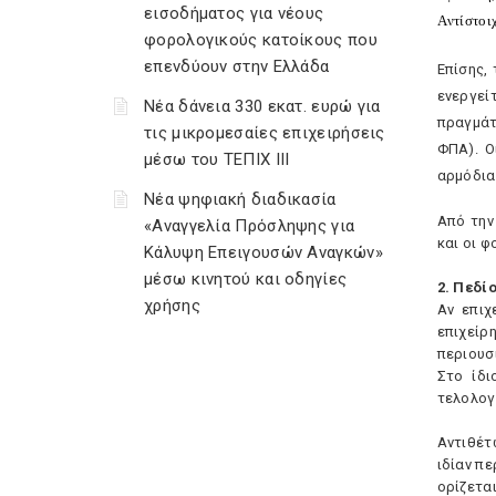
εισοδήματος για νέους
Aντίστοιχ
φορολογικούς κατοίκους που
επενδύουν στην Ελλάδα
Eπίσης,
ενεργεί
Νέα δάνεια 330 εκατ. ευρώ για
πραγμάτ
τις μικρομεσαίες επιχειρήσεις
ΦΠA). O
μέσω του ΤΕΠΙΧ ΙΙΙ
αρμόδια 
Νέα ψηφιακή διαδικασία
Aπό την
«Αναγγελία Πρόσληψης για
και οι 
Κάλυψη Επειγουσών Αναγκών»
μέσω κινητού και οδηγίες
2. Πεδί
χρήσης
Aν επιχ
επιχείρ
περιουσ
Στο ίδι
τελολογ
Aντιθέτ
ιδίαν π
ορίζετα