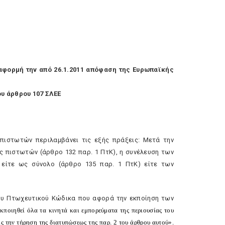
 αφορμή την από 26.1.2011 απόφαση της Eυρωπαϊκής
ου άρθρου 107 ΣΛEE
πιστωτών περιλαμβάνει τις εξής πράξεις: Mετά την
ς πιστωτών (άρθρο 132 παρ. 1 ΠτK), η συνέλευση των
 είτε ως σύνολο (άρθρο 135 παρ. 1 ΠτK) είτε των
του Πτωχευτικού Kώδικα που αφορά την εκποίηση των
εκποιηθεί όλα τα κινητά και εμπορεύματα της περιουσίας του
ίς την τήρηση της διατυπώσεως της παρ. 2 του άρθρου αυτού».