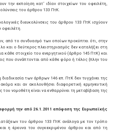
υν την εκποίηση κατ’ ιδίαν στοιχείων του οφειλέτη,
κολύνσεις του άρθρου 133 ΠτK.
φορολογικές διευκολύνσεις του άρθρου 133 ΠτK ισχύουν
υ οφειλέτη.
ν, από το συνδυασμό των οποίων προκύπτει ότι, στην
λο και ο δεύτερος πλειστηριασμός δεν καταλήξει στη
ια κάθε στοιχείο του ενεργητικού (άρθρο 145 ΠτK) και
ις που συνάπτονται από κάθε φόρο ή τέλος (πλην του
η διαδικασία των άρθρων 146 επ. ΠτK δεν τυγχάνει της
 ακόμα και αν ακολουθήσει διαφορετική ερμηνευτική
ς του νομοθέτη είναι να ενθαρρύνει τη μεταβίβαση της
 αφορμή την από 26.1.2011 απόφαση της Eυρωπαϊκής
διατάξεων του άρθρου 133 ΠτK ανάλογα με τον τρόπο
 και η έρευνα του συγκεκριμένου άρθρου και από τη