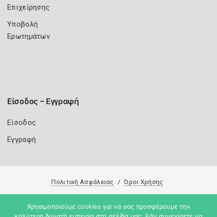
Επιχείρησης
Υποβολή
Ερωτημάτων
Είσοδος – Εγγραφή
Είσοδος
Εγγραφή
Πολιτική Ασφάλειας
Όροι Χρήσης
Copyright 2026
Knowledge A.E.
Χρησιμοποιούμε cookies για να σας προσφέρουμε την
καλύτερη δυνατή εμπειρία στη σελίδα μας. Εάν συνεχίσετε να