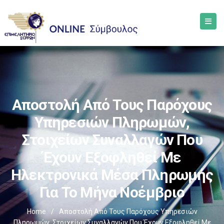
Αποστολή Από Τους Παρόχους
Υπηρεσιών Πληρωμών,
Στοιχείων Συναλλαγών Που
Έχουν Εξοφληθεί Με
Ηλεκτρονικά Μέσα Πληρωμής
Για Το Μήνα Νοέμβριο
Home
/
Αποστολή Από Τους Παρόχους Υπηρεσιών
Πληρωμών, Στοιχείων Συναλλαγών Που Έχουν Εξοφληθεί Με